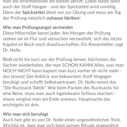
man die Informationen am besten abruft. Dabei bleibt dann
auch der Stoff hängen - und der Spickzettel wird unnötig.
Denn der
Spickzettel
dient nur zur Übung und muss am Tag
der Prüfung natürlich
zuhause bleiben
!
Wie man Prüfungsangst vermeidet
Diese Mitschüler kennt jeder: Am Morgen der Prüfung
stehen sie im Flur und versuchen verzweifelt, sich das letzte
Kapitel im Buch noch draufzuschaffen. Ein Riesenfehler, sagt
Dr. Nolle.
Bloß nicht bis kurz vor der Prüfung lernen, höchstens die
Sachen wiederholen, die man SCHON KANN! Alles, was man
NOCH NICHT kann kapiert man kurz vorher eh nicht mehr -
das stresst! Der Anblick von bekanntem Stoff hingegen
beruhigt und schafft Selbstvertrauen. Dr. Nolle nennt das
"Die Rucksack-Taktik". Wie beim Packen des Rucksacks für
eine Reise, muss man auch irgendwann Schluss machen -
etwas vergisst man am Ende sowieso. Hauptsache das
wichtigste ist drin.
Wie man sich beruhigt
Auch hier gibt es von Dr. Nolle einen ungewöhnlichen Trick.
Wichtig ist, dass man sich beim Lernen Rituale angewöhnt: