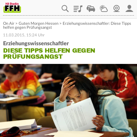
Playlist
Staupilot
Wetter
Webcam
Mein
On Air
>
Guten Morgen Hessen
>
Erziehungswissenschaftler: Diese Tipps
helfen gegen Prüfungsangst
11.03.2015, 15:24 Uhr
Erziehungswissenschaftler
DIESE TIPPS HELFEN GEGEN
PRÜFUNGSANGST