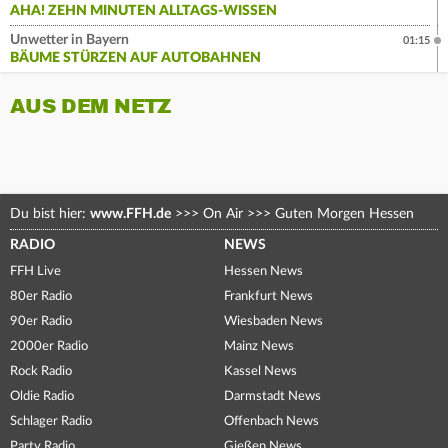
AHA! ZEHN MINUTEN ALLTAGS-WISSEN
Unwetter in Bayern
01:15
BÄUME STÜRZEN AUF AUTOBAHNEN
AUS DEM NETZ
Du bist hier:
www.FFH.de
>>>
On Air
>>>
Guten Morgen Hessen
RADIO
NEWS
FFH Live
Hessen News
80er Radio
Frankfurt News
90er Radio
Wiesbaden News
2000er Radio
Mainz News
Rock Radio
Kassel News
Oldie Radio
Darmstadt News
Schlager Radio
Offenbach News
Party Radio
Gießen News