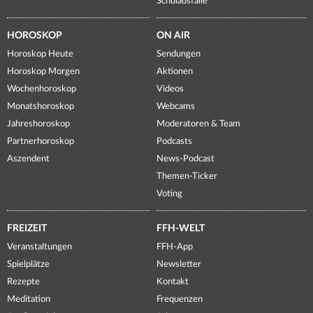
Schulausfälle
HOROSKOP
ON AIR
Horoskop Heute
Sendungen
Horoskop Morgen
Aktionen
Wochenhoroskop
Videos
Monatshoroskop
Webcams
Jahreshoroskop
Moderatoren & Team
Partnerhoroskop
Podcasts
Aszendent
News-Podcast
Themen-Ticker
Voting
FREIZEIT
FFH-WELT
Veranstaltungen
FFH-App
Spielplätze
Newsletter
Rezepte
Kontakt
Meditation
Frequenzen