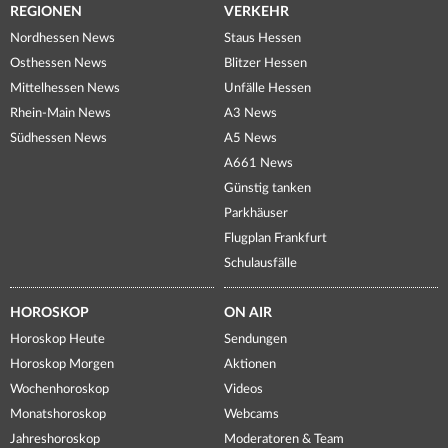
REGIONEN
VERKEHR
Nordhessen News
Staus Hessen
Osthessen News
Blitzer Hessen
Mittelhessen News
Unfälle Hessen
Rhein-Main News
A3 News
Südhessen News
A5 News
A661 News
Günstig tanken
Parkhäuser
Flugplan Frankfurt
Schulausfälle
HOROSKOP
ON AIR
Horoskop Heute
Sendungen
Horoskop Morgen
Aktionen
Wochenhoroskop
Videos
Monatshoroskop
Webcams
Jahreshoroskop
Moderatoren & Team