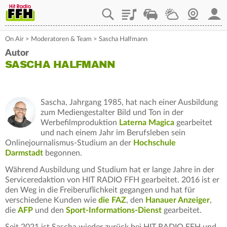
Playlist
Staupilot
Wetter
Webcam
Mein
On Air
>
Moderatoren & Team
>
Sascha Halfmann
Autor
SASCHA HALFMANN
Sascha, Jahrgang 1985, hat nach einer Ausbildung
zum Mediengestalter Bild und Ton in der
Werbefilmproduktion
Laterna Magica
gearbeitet
und nach einem Jahr im Berufsleben sein
Onlinejournalismus-Studium an der
Hochschule
Darmstadt
begonnen.
Während Ausbildung und Studium hat er lange Jahre in der
Serviceredaktion von HIT RADIO FFH gearbeitet. 2016 ist er
den Weg in die Freiberuflichkeit gegangen und hat für
verschiedene Kunden wie
die FAZ
, den
Hanauer Anzeiger
,
die
AFP
und den
Sport-Informations-Dienst
gearbeitet.