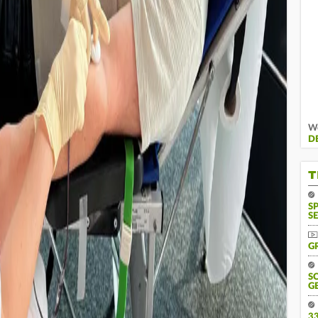
We
D
T
S
SE
G
S
G
3