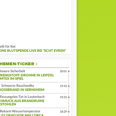
iß für Rot
EINE BLUTSPENDE LIVE BEI "ECHT EVREN"
HEMEN-TICKER
Innere Sicherheit
20:01
PRENGSTOFF-DROHNE IN LEIPZIG:
MTEX IM SPIEL
Schwarze Rauchwolke
19:43
ROSSBRAND IN GERNSHEIM
Fassungslos-Tat in Lauterbach
19:25
CHMUCK AUS BRANDRUINE
ESTOHLEN
Rekord-Wassertemperatur
18:29
3,02 GRAD VOR MALLORCA