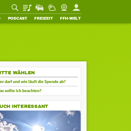
Playlist
Staupilot
Wetter
Webcam
Mein FFH
O
PODCAST
FREIZEIT
FFH-WELT
ITTE WÄHLEN
r darf und wie läuft die Spende ab?
s sollte ich beachten?
UCH INTERESSANT