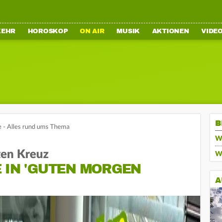
KEHR
HOROSKOP
ON AIR
MUSIK
AKTIONEN
VIDE
B
 - Alles rund ums Thema
We
en Kreuz
Wa
 IN 'GUTEN MORGEN
A