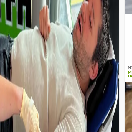
Nä
M
D