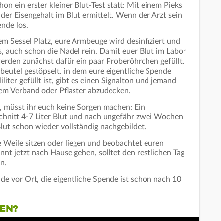
on ein erster kleiner Blut-Test statt: Mit einem Pieks
der Eisengehalt im Blut ermittelt. Wenn der Arzt sein
ende los.
nem Sessel Platz, eure Armbeuge wird desinfiziert und
, auch schon die Nadel rein. Damit euer Blut im Labor
erden zunächst dafür ein paar Proberöhrchen gefüllt.
eutel gestöpselt, in dem eure eigentliche Spende
liter gefüllt ist, gibt es einen Signalton und jemand
nem Verband oder Pflaster abzudecken.
n, müsst ihr euch keine Sorgen machen: Ein
hnitt 4-7 Liter Blut und nach ungefähr zwei Wochen
ut schon wieder vollständig nachgebildet.
e Weile sitzen oder liegen und beobachtet euren
nnt jetzt nach Hause gehen, solltet den restlichen Tag
n.
unde vor Ort, die eigentliche Spende ist schon nach 10
TEN?