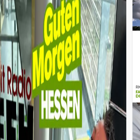
RK
F
D