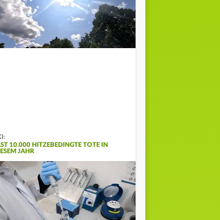
I:
AST 10.000 HITZEBEDINGTE TOTE IN
IESEM JAHR