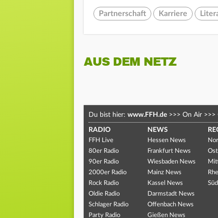
Partnerschaft
Karriere
Liter
AUS DEM NETZ
Du bist hier:
www.FFH.de
>>>
On Air
>>>
RADIO
NEWS
RE
FFH Live
Hessen News
Nor
80er Radio
Frankfurt News
Ost
90er Radio
Wiesbaden News
Mit
2000er Radio
Mainz News
Rhe
Rock Radio
Kassel News
Süd
Oldie Radio
Darmstadt News
Schlager Radio
Offenbach News
Party Radio
Gießen News