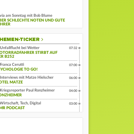
lvia am Sonntag mit Bob Blume
BER SCHLECHTE NOTEN UND GUTE
EHRER
HEMEN-TICKER
Unfallflucht bei Wetter
07:32
OTORRADFAHRER STIRBT AUF
ER B252
Franca Cerutti
07:00
SYCHOLOGIE TO GO!
Interviews mit Matze Hielscher
06:00
OTEL MATZE
Kriegsreporter Paul Ronzheimer
04:00
ONZHEIMER
Wirtschaft, Tech, Digital
03:00
MR PODCAST