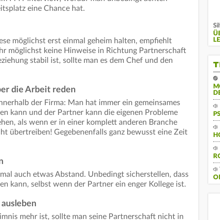
itsplatz eine Chance hat.
Si
Ü
L
ese möglichst erst einmal geheim halten, empfiehlt
ahr möglichst keine Hinweise in Richtung Partnerschaft
eziehung stabil ist, sollte man es dem Chef und den
T
M
ber die Arbeit reden
D
 innerhalb der Firma: Man hat immer ein gemeinsames
en kann und der Partner kann die eigenen Probleme
P
ehen, als wenn er in einer komplett anderen Branche
 Nicht übertreiben! Gegebenenfalls ganz bewusst eine Zeit
H
R
n
mal auch etwas Abstand. Unbedingt sicherstellen, dass
O
 kann, selbst wenn der Partner ein enger Kollege ist.
a ausleben
nis mehr ist, sollte man seine Partnerschaft nicht in