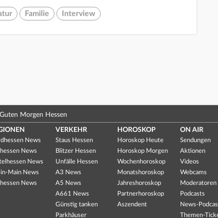
atur
Familie
Interview
Guten Morgen Hessen
GIONEN
VERKEHR
HOROSKOP
ON AIR
dhessen News
Staus Hessen
Horoskop Heute
Sendungen
hessen News
Blitzer Hessen
Horoskop Morgen
Aktionen
telhessen News
Unfälle Hessen
Wochenhoroskop
Videos
in-Main News
A3 News
Monatshoroskop
Webcams
hessen News
A5 News
Jahreshoroskop
Moderatoren
A661 News
Partnerhoroskop
Podcasts
Günstig tanken
Aszendent
News-Podcas
Parkhäuser
Themen-Tick