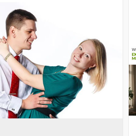
Wu
E
M