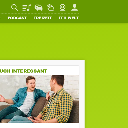
Playlist
Staupilot
Wetter
Webcam
Mein FFH
O
PODCAST
FREIZEIT
FFH-WELT
UCH INTERESSANT