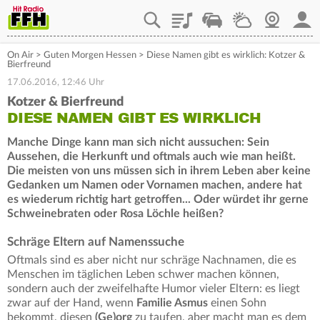
Playlist
Staupilot
Wetter
Webcam
Mein
On Air
>
Guten Morgen Hessen
>
Diese Namen gibt es wirklich: Kotzer &
Bierfreund
17.06.2016, 12:46 Uhr
Kotzer & Bierfreund
DIESE NAMEN GIBT ES WIRKLICH
Manche Dinge kann man sich nicht aussuchen: Sein
Aussehen, die Herkunft und oftmals auch wie man heißt.
Die meisten von uns müssen sich in ihrem Leben aber keine
Gedanken um Namen oder Vornamen machen, andere hat
es wiederum richtig hart getroffen... Oder würdet ihr gerne
Schweinebraten oder Rosa Löchle heißen?
Schräge Eltern auf Namenssuche
Oftmals sind es aber nicht nur schräge Nachnamen, die es
Menschen im täglichen Leben schwer machen können,
sondern auch der zweifelhafte Humor vieler Eltern: es liegt
zwar auf der Hand, wenn
Familie Asmus
einen Sohn
bekommt, diesen
(Ge)org
zu taufen, aber macht man es dem