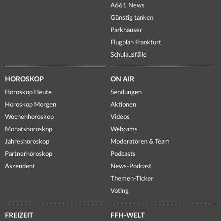
A661 News
Günstig tanken
Parkhäuser
Flugplan Frankfurt
Schulausfälle
HOROSKOP
ON AIR
Horoskop Heute
Sendungen
Horoskop Morgen
Aktionen
Wochenhoroskop
Videos
Monatshoroskop
Webcams
Jahreshoroskop
Moderatoren & Team
Partnerhoroskop
Podcasts
Aszendent
News-Podcast
Themen-Ticker
Voting
FREIZEIT
FFH-WELT