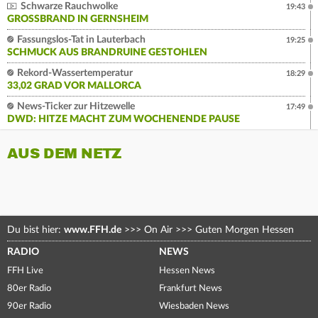
Schwarze Rauchwolke
19:43
GROSSBRAND IN GERNSHEIM
Fassungslos-Tat in Lauterbach
19:25
SCHMUCK AUS BRANDRUINE GESTOHLEN
Rekord-Wassertemperatur
18:29
33,02 GRAD VOR MALLORCA
News-Ticker zur Hitzewelle
17:49
DWD: HITZE MACHT ZUM WOCHENENDE PAUSE
AUS DEM NETZ
Du bist hier:
www.FFH.de
>>>
On Air
>>>
Guten Morgen Hessen
RADIO
NEWS
FFH Live
Hessen News
80er Radio
Frankfurt News
90er Radio
Wiesbaden News