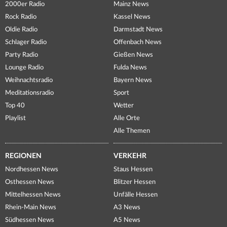
2000er Radio
Mainz News
Rock Radio
Kassel News
Oldie Radio
Darmstadt News
Schlager Radio
Offenbach News
Party Radio
Gießen News
Lounge Radio
Fulda News
Weihnachtsradio
Bayern News
Meditationsradio
Sport
Top 40
Wetter
Playlist
Alle Orte
Alle Themen
REGIONEN
VERKEHR
Nordhessen News
Staus Hessen
Osthessen News
Blitzer Hessen
Mittelhessen News
Unfälle Hessen
Rhein-Main News
A3 News
Südhessen News
A5 News