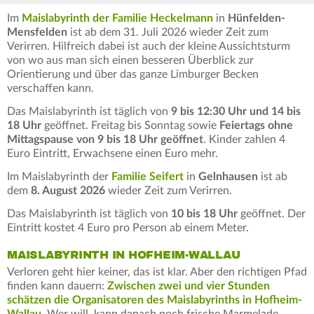
Im
Maislabyrinth der Familie Heckelmann
in
Hünfelden-
Mensfelden
ist ab dem 31. Juli 2026 wieder Zeit zum
Verirren. Hilfreich dabei ist auch der kleine Aussichtsturm
von wo aus man sich einen besseren Überblick zur
Orientierung und über das ganze Limburger Becken
verschaffen kann.
Das Maislabyrinth ist täglich von
9 bis 12:30 Uhr und 14 bis
18 Uhr
geöffnet. Freitag bis Sonntag sowie
Feiertags ohne
Mittagspause von 9 bis 18 Uhr geöffnet
. Kinder zahlen 4
Euro Eintritt, Erwachsene einen Euro mehr.
Im Maislabyrinth der
Familie Seifert
in
Gelnhausen
ist ab
dem
8. August 2026
wieder Zeit zum Verirren.
Das Maislabyrinth ist täglich von
10 bis 18 Uhr
geöffnet. Der
Eintritt kostet 4 Euro pro Person ab einem Meter.
MAISLABYRINTH IN HOFHEIM-WALLAU
Verloren geht hier keiner, das ist klar. Aber den richtigen Pfad
finden kann dauern:
Zwischen zwei und vier Stunden
schätzen die Organisatoren des Maislabyrinths in
Hofheim-
Wallau
. Wer will, kann danach noch frische Marmelade