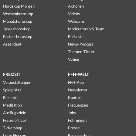
Horoskop Morgen
Aktionen
Wochenhoroskop
Videos
Monatshoroskop
Webcams
Jahreshoroskop
Moderatoren & Team
Partnerhoroskop
Podcasts
Aszendent
News-Podcast
Themen-Ticker
Voting
FREIZEIT
FFH-WELT
Veranstaltungen
FFH-App
Spielplätze
Newsletter
Rezepte
Kontakt
Meditation
Frequenzen
Ausflugsziele
Jobs
Freizeit-Tipps
Führungen
Ticketshop
Presse
Lotto Hessen
Radiowerbung