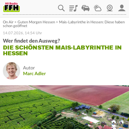
Playlist
Staupilot
Wetter
Webcam
Mein
On Air
>
Guten Morgen Hessen
>
Mais-Labyrinthe in Hessen: Diese haben
schon geöffnet
14.07.2026, 14:54 Uhr
Wer findet den Ausweg?
DIE SCHÖNSTEN MAIS-LABYRINTHE IN
HESSEN
Autor
Marc Adler