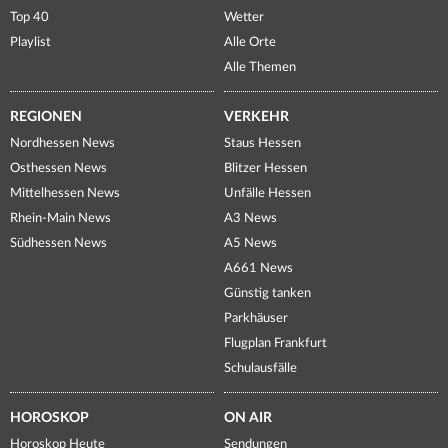
Top 40
Wetter
Playlist
Alle Orte
Alle Themen
REGIONEN
VERKEHR
Nordhessen News
Staus Hessen
Osthessen News
Blitzer Hessen
Mittelhessen News
Unfälle Hessen
Rhein-Main News
A3 News
Südhessen News
A5 News
A661 News
Günstig tanken
Parkhäuser
Flugplan Frankfurt
Schulausfälle
HOROSKOP
ON AIR
Horoskop Heute
Sendungen