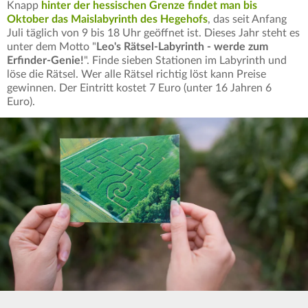
Knapp
hinter der hessischen Grenze findet man bis
Oktober das Maislabyrinth des Hegehofs
, das seit Anfang
Juli täglich von 9 bis 18 Uhr geöffnet ist. Dieses Jahr steht es
unter dem Motto "
Leo's Rätsel-Labyrinth - werde zum
Erfinder-Genie!
". Finde sieben Stationen im Labyrinth und
löse die Rätsel. Wer alle Rätsel richtig löst kann Preise
gewinnen. Der Eintritt kostet 7 Euro (unter 16 Jahren 6
Euro).