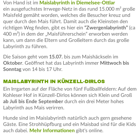
Von Hand ist im
Maislabyrinth in Diemelsee-Ottlar
ein ausgefuchstes Irrwege-Netz in das rund 15.000 m² große
Maisfeld gemäht worden, welches die Besucher kreuz und
quer durch den Mais führt. Damit auch die Kleinsten den
richtigen Weg finden, gibt es hier ein
“Zwergenlabyrinth”
(ca
400 m²) in dem der „Maisführerschein“ erworben werden
kann, um dann die Eltern und Großeltern durch das große
Labyrinth zu führen.
Die Saison geht vom
15.07.
bis zum Maishäckseln im
Oktober
. Geöffnet hat das Labyrinth immer
Mittwoch bis
Sonntag
von 14 bis 17 Uhr.
MAISLABYRINTH IN KÜNZELL-DIRLOS
Ein Irrgarten auf der Fläche von fünf Fußballfeldern: Auf dem
Kohleser Hof in Künzell-Dirlos können sich Klein und Groß
ab Juli bis Ende September
durch ein drei Meter hohes
Labyrinth aus Mais verirren.
Hunde sind im Maislabyrinth natürlich auch gern gesehene
Gäste. Eine Strohhüpfburg und ein Maisbad sind für die Kids
auch dabei.
Mehr Informationen
gibt's online.