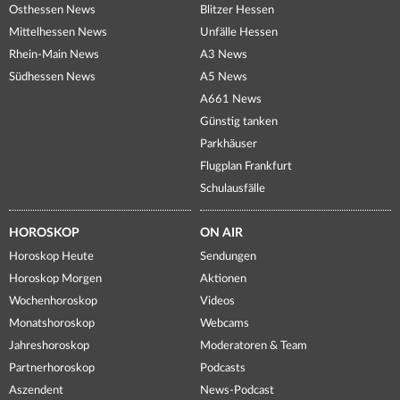
Osthessen News
Blitzer Hessen
Mittelhessen News
Unfälle Hessen
Rhein-Main News
A3 News
Südhessen News
A5 News
A661 News
Günstig tanken
Parkhäuser
Flugplan Frankfurt
Schulausfälle
HOROSKOP
ON AIR
Horoskop Heute
Sendungen
Horoskop Morgen
Aktionen
Wochenhoroskop
Videos
Monatshoroskop
Webcams
Jahreshoroskop
Moderatoren & Team
Partnerhoroskop
Podcasts
Aszendent
News-Podcast