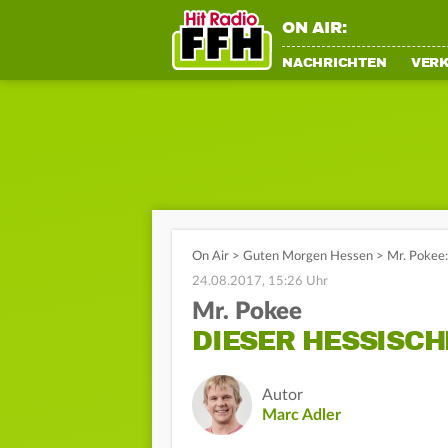
ON AIR:
NACHRICHTEN
VER
On Air
>
Guten Morgen Hessen
>
Mr. Pokee: 
24.08.2017, 15:26 Uhr
Mr. Pokee
DIESER HESSISCHE
Autor
Marc Adler