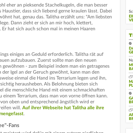
ohl eher an pieksende Stachelkugeln, die man besser
 Haustier, dass sich liebend gerne kraulen lässt. Dabei
Sc
wöhnt hat, genau das. Talitha erzählt uns: "Am liebsten
E
V
ege. Dann zieht er sich an mir hoch, klettert,
. Er hat sich auch schon mal in meinen Haaren
T
D
G
erdings einiges an Geduld erforderlich. Talitha rät auf
trauen aufzubauen. Zuerst sollte man den neuen
Na
M
 gewöhnen - zum Beispiel indem man ein getragenes
B
ich der Igel an der Geruch gewöhnt, kann man den
sweise einmal die Hand ins Terrarium legen und ihn,
M
rsichtig herausheben. Als Belohnung bieten sich
P
gel die menschliche Hand mit einem schmackhaften
zu einem Terrarium, dass man von vorne öffnen kann.
G
von oben und entsprechend ängstlich wird er
B
eifen will.
Auf ihrer Webseite hat Talitha alle ihre
mmengefasst
.
A
B
ee"-Fans