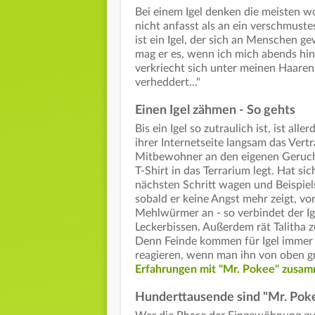
Bei einem Igel denken die meisten w
nicht anfasst als an ein verschmustes
ist ein Igel, der sich an Menschen ge
mag er es, wenn ich mich abends hinl
verkriecht sich unter meinen Haaren
verheddert..."
Einen Igel zähmen - So gehts
Bis ein Igel so zutraulich ist, ist all
ihrer Internetseite langsam das Ver
Mitbewohner an den eigenen Geruch
T-Shirt in das Terrarium legt. Hat s
nächsten Schritt wagen und Beispiel
sobald er keine Angst mehr zeigt, vo
Mehlwürmer an - so verbindet der I
Leckerbissen. Außerdem rät Talitha 
Denn Feinde kommen für Igel immer 
reagieren, wenn man ihn von oben gr
Erfahrungen mit "Mr. Pokee" zusa
Hunderttausende sind "Mr. Pok