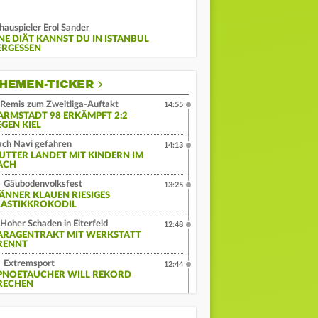
hauspieler Erol Sander
INE DIÄT KANNST DU IN ISTANBUL
ERGESSEN
HEMEN-TICKER
Remis zum Zweitliga-Auftakt
14:55
ARMSTADT 98 ERKÄMPFT 2:2
EGEN KIEL
ch Navi gefahren
14:13
UTTER LANDET MIT KINDERN IM
ACH
Gäubodenvolksfest
13:25
ÄNNER KLAUEN RIESIGES
LASTIKKROKODIL
Hoher Schaden in Eiterfeld
12:48
ARAGENTRAKT MIT WERKSTATT
RENNT
Extremsport
12:44
PNOETAUCHER WILL REKORD
RECHEN