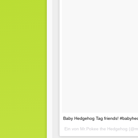
Baby Hedgehog Tag friends! #babyh
Ein von Mr.Pokee the Hedgehog (@m