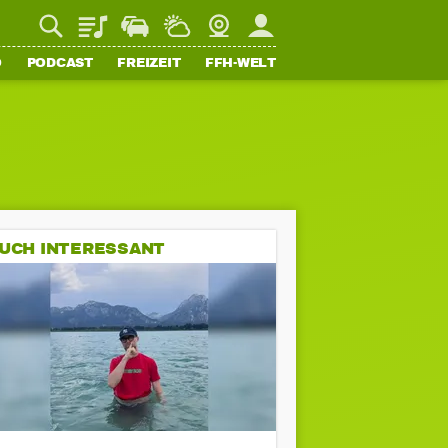
Playlist
Staupilot
Wetter
Webcam
Mein FFH
O
PODCAST
FREIZEIT
FFH-WELT
UCH INTERESSANT