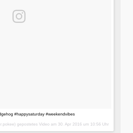
edgehog #happysaturday #weekendvibes
r.pokee) gepostetes Video am
30. Apr 2016 um 10:56 Uhr