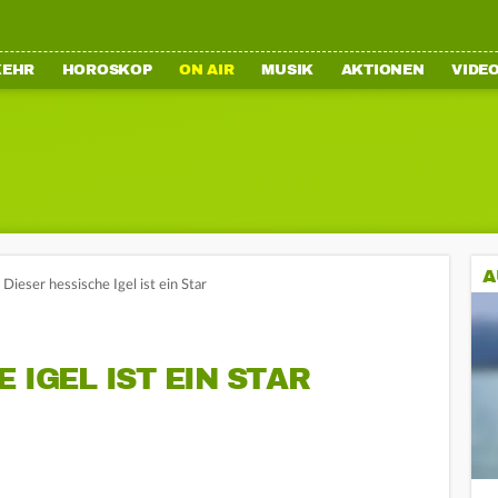
KEHR
HOROSKOP
ON AIR
MUSIK
AKTIONEN
VIDE
A
Dieser hessische Igel ist ein Star
 IGEL IST EIN STAR