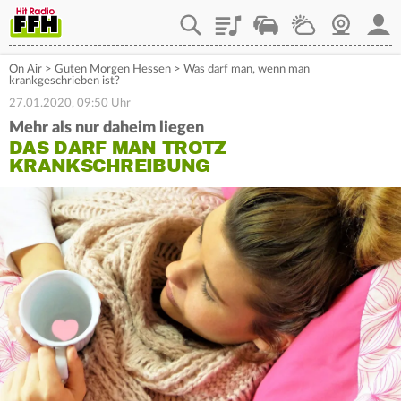
Playlist
Staupilot
Wetter
Webcam
Mein
On Air
>
Guten Morgen Hessen
>
Was darf man, wenn man
krankgeschrieben ist?
27.01.2020, 09:50 Uhr
Mehr als nur daheim liegen
DAS DARF MAN TROTZ
KRANKSCHREIBUNG