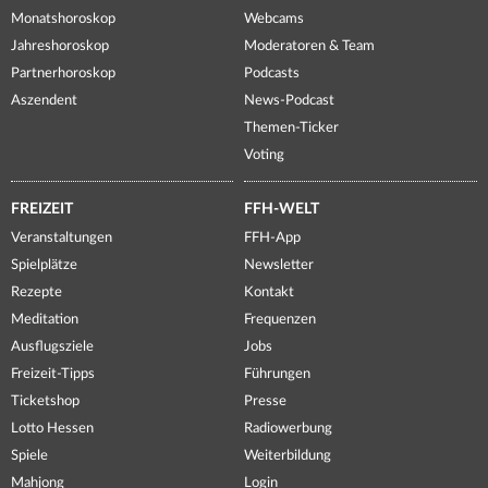
Monatshoroskop
Webcams
Jahreshoroskop
Moderatoren & Team
Partnerhoroskop
Podcasts
Aszendent
News-Podcast
Themen-Ticker
Voting
FREIZEIT
FFH-WELT
Veranstaltungen
FFH-App
Spielplätze
Newsletter
Rezepte
Kontakt
Meditation
Frequenzen
Ausflugsziele
Jobs
Freizeit-Tipps
Führungen
Ticketshop
Presse
Lotto Hessen
Radiowerbung
Spiele
Weiterbildung
Mahjong
Login