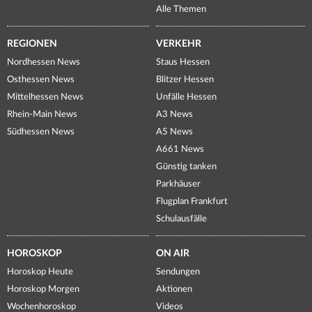
Alle Themen
REGIONEN
VERKEHR
Nordhessen News
Staus Hessen
Osthessen News
Blitzer Hessen
Mittelhessen News
Unfälle Hessen
Rhein-Main News
A3 News
Südhessen News
A5 News
A661 News
Günstig tanken
Parkhäuser
Flugplan Frankfurt
Schulausfälle
HOROSKOP
ON AIR
Horoskop Heute
Sendungen
Horoskop Morgen
Aktionen
Wochenhoroskop
Videos