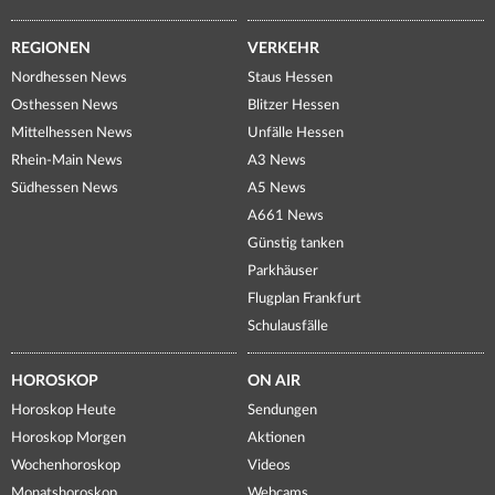
REGIONEN
VERKEHR
Nordhessen News
Staus Hessen
Osthessen News
Blitzer Hessen
Mittelhessen News
Unfälle Hessen
Rhein-Main News
A3 News
Südhessen News
A5 News
A661 News
Günstig tanken
Parkhäuser
Flugplan Frankfurt
Schulausfälle
HOROSKOP
ON AIR
Horoskop Heute
Sendungen
Horoskop Morgen
Aktionen
Wochenhoroskop
Videos
Monatshoroskop
Webcams