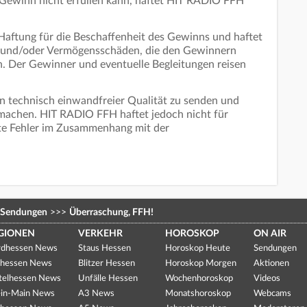
Gewinn nicht erfüllen kann, haftet HIT RADIO FFH
ftung für die Beschaffenheit des Gewinns und haftet
- und/oder Vermögensschäden, die den Gewinnern
 Der Gewinner und eventuelle Begleitungen reisen
n technisch einwandfreier Qualität zu senden und
machen. HIT RADIO FFH haftet jedoch nicht für
te Fehler im Zusammenhang mit der
Sendungen
>>>
Überraschung, FFH!
GIONEN
VERKEHR
HOROSKOP
ON AIR
dhessen News
Staus Hessen
Horoskop Heute
Sendungen
hessen News
Blitzer Hessen
Horoskop Morgen
Aktionen
telhessen News
Unfälle Hessen
Wochenhoroskop
Videos
in-Main News
A3 News
Monatshoroskop
Webcams