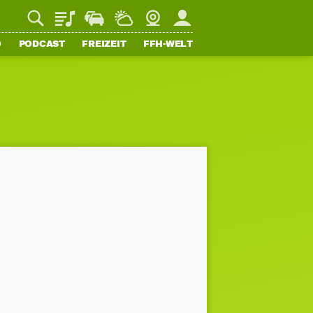
Playlist
Staupilot
Wetter
Webcam
Mein FFH
O
PODCAST
FREIZEIT
FFH-WELT