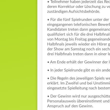
• Teilnehmer haben jederzeit das Rec
deren Korrektur oder Löschung zu ve
zuständigen Aufsichtsbehörde.
• Für die fünf Spielrunden unter de
eingegangenen telefonischen Bewerb
Kandidaten treten dann gegeneinande
qualifiziert sich für die drei Halbfi
von Montag bis Freitag gegeneinander
Halbfinals jeweils wieder ein Hörer
der Show am Samstag noch ein sech
drei Halbfinals treten dann in einer 
• Am Ende erhält der Gewinner der l
• In jeder Spielrunde gibt es ein and
• Die Regeln des jeweiligen Spiels w
erklärt. Im Zweifel und bei Unstim
eingesetzte Spielleitung nach best
• Der Gewinn wird nur ausgeschütt
Personalausweis übereinstimmt und k
Anspruch auf den Gewinn.