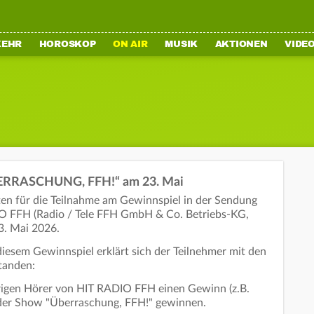
KEHR
HOROSKOP
ON AIR
MUSIK
AKTIONEN
VIDE
BERRASCHUNG, FFH!“ am 23. Mai
en für die Teilnahme am Gewinnspiel in der Sendung
O FFH (Radio / Tele FFH GmbH & Co. Betriebs-KG,
3. Mai 2026.
diesem Gewinnspiel erklärt sich der Teilnehmer mit den
tanden:
hrigen Hörer von HIT RADIO FFH einen Gewinn (z.B.
in der Show "Überraschung, FFH!" gewinnen.