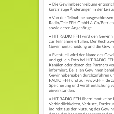
• Die Gewinnbeschreibung entsprich
kurzfristige Änderungen in der Leis
• Von der Teilnahme ausgeschlossen s
Radio/Tele FFH GmbH & Co/Betriebs
sowie deren Angehörige.
• HIT RADIO FFH wird den Gewinn nu
zur Teilnahme erfüllen. Der Rechtsw
Gewinnentscheidung und die Gewin
• Eventuell wird der Name des Gew
und ggf. ein Foto bei HIT RADIO FF
Kanälen oder denen des Partners ver
informiert. Bei allen Gewinnen behä
Gewinnübergaben durchzuführen un
RADIO FFH und auf www.FFH.de zu b
Speicherung und Veröffentlichung vo
einverstanden.
• HIT RADIO FFH übernimmt keine H
Verbindlichkeiten, Verluste, Forder
indirekt aus der Nutzung des Gewinn