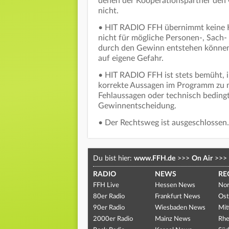
denen der Kooperationspartner den 
nicht.
• HIT RADIO FFH übernimmt keine Ha
nicht für mögliche Personen-, Sach
durch den Gewinn entstehen können.
auf eigene Gefahr.
• HIT RADIO FFH ist stets bemüht, i
korrekte Aussagen im Programm zu 
Fehlaussagen oder technisch beding
Gewinnentscheidung.
• Der Rechtsweg ist ausgeschlossen.
Du bist hier:
www.FFH.de
>>>
On Air
>>>
RADIO
NEWS
RE
FFH Live
Hessen News
Nor
80er Radio
Frankfurt News
Ost
90er Radio
Wiesbaden News
Mit
2000er Radio
Mainz News
Rhe