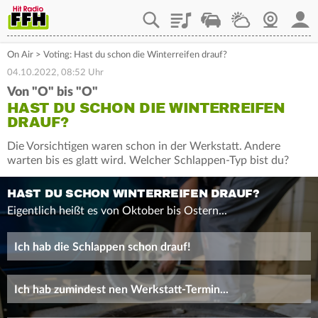
Playlist
Staupilot
Wetter
Webcam
Mein
On Air
>
Voting: Hast du schon die Winterreifen drauf?
04.10.2022, 08:52 Uhr
Von "O" bis "O"
HAST DU SCHON DIE WINTERREIFEN
DRAUF?
Die Vorsichtigen waren schon in der Werkstatt. Andere
warten bis es glatt wird. Welcher Schlappen-Typ bist du?
HAST DU SCHON WINTERREIFEN DRAUF?
Eigentlich heißt es von Oktober bis Ostern...
Ich hab die Schlappen schon drauf!
Ich hab zumindest nen Werkstatt-Termin...