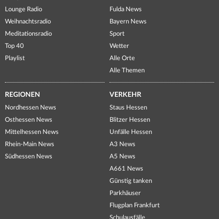
Lounge Radio
Fulda News
Weihnachtsradio
Bayern News
Meditationsradio
Sport
Top 40
Wetter
Playlist
Alle Orte
Alle Themen
REGIONEN
VERKEHR
Nordhessen News
Staus Hessen
Osthessen News
Blitzer Hessen
Mittelhessen News
Unfälle Hessen
Rhein-Main News
A3 News
Südhessen News
A5 News
A661 News
Günstig tanken
Parkhäuser
Flugplan Frankfurt
Schulausfälle