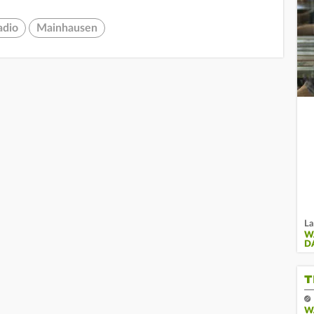
adio
Mainhausen
La
W
D
T
W