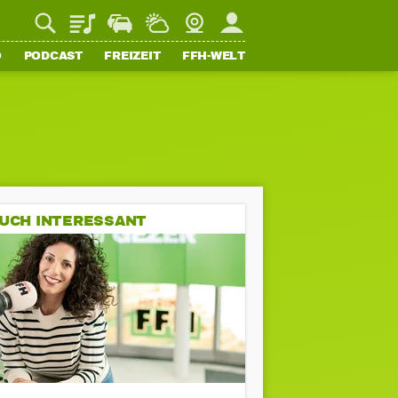
Playlist
Staupilot
Wetter
Webcam
Mein FFH
O
PODCAST
FREIZEIT
FFH-WELT
UCH INTERESSANT