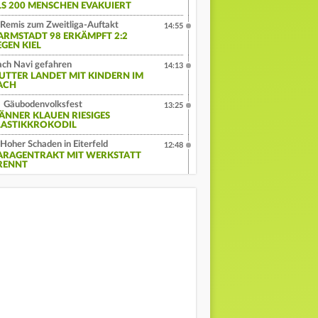
LS 200 MENSCHEN EVAKUIERT
Remis zum Zweitliga-Auftakt
14:55
ARMSTADT 98 ERKÄMPFT 2:2
EGEN KIEL
ch Navi gefahren
14:13
UTTER LANDET MIT KINDERN IM
ACH
Gäubodenvolksfest
13:25
ÄNNER KLAUEN RIESIGES
LASTIKKROKODIL
Hoher Schaden in Eiterfeld
12:48
ARAGENTRAKT MIT WERKSTATT
RENNT