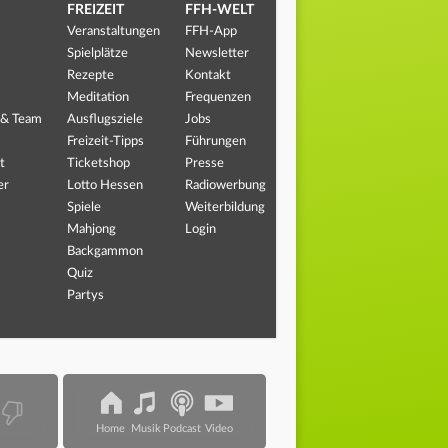
FREIZEIT
FFH-WELT
Veranstaltungen
FFH-App
Spielplätze
Newsletter
Rezepte
Kontakt
Meditation
Frequenzen
 & Team
Ausflugsziele
Jobs
Freizeit-Tipps
Führungen
t
Ticketshop
Presse
er
Lotto Hessen
Radiowerbung
Spiele
Weiterbildung
Mahjong
Login
Backgammon
Quiz
Partys
Home
Musik
Podcast
Video