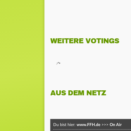
WEITERE VOTINGS
AUS DEM NETZ
Du bist hier:
www.FFH.de
>>>
On Air