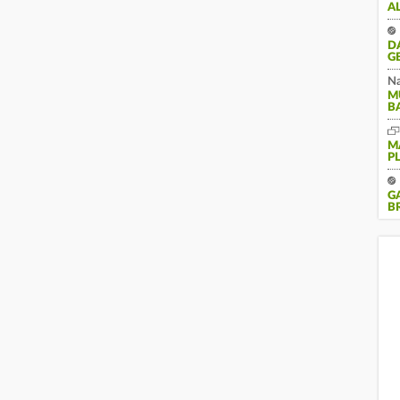
A
D
G
Na
M
B
M
P
G
B