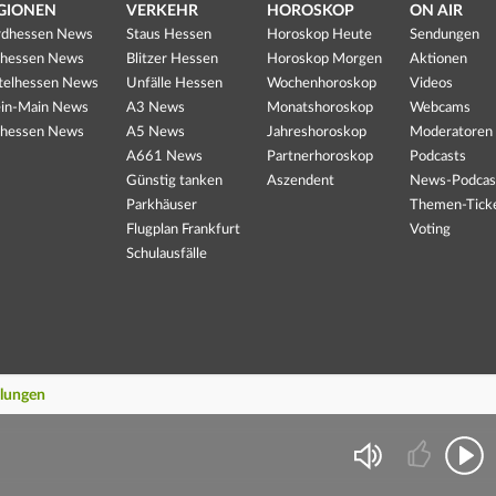
GIONEN
VERKEHR
HOROSKOP
ON AIR
dhessen News
Staus Hessen
Horoskop Heute
Sendungen
hessen News
Blitzer Hessen
Horoskop Morgen
Aktionen
telhessen News
Unfälle Hessen
Wochenhoroskop
Videos
in-Main News
A3 News
Monatshoroskop
Webcams
hessen News
A5 News
Jahreshoroskop
Moderatoren
A661 News
Partnerhoroskop
Podcasts
Günstig tanken
Aszendent
News-Podcas
Parkhäuser
Themen-Tick
Flugplan Frankfurt
Voting
Schulausfälle
llungen