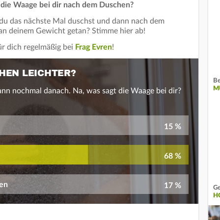
t die Waage bei dir nach dem Duschen?
r du das nächste Mal duschst und dann nach dem
an deinem Gewicht getan? Stimme hier ab!
ür dich regelmäßig bei
Frag Evren
!
HEN LEICHTER?
Be
M
nn nochmal danach. Na, was sagt die Waage bei dir?
15 %
68 %
hen
17 %
Ge
H