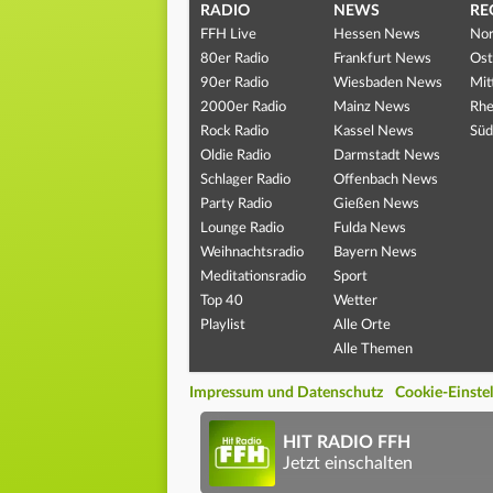
RADIO
NEWS
RE
FFH Live
Hessen News
Nor
80er Radio
Frankfurt News
Ost
90er Radio
Wiesbaden News
Mit
2000er Radio
Mainz News
Rhe
Rock Radio
Kassel News
Süd
Oldie Radio
Darmstadt News
Schlager Radio
Offenbach News
Party Radio
Gießen News
Lounge Radio
Fulda News
Weihnachtsradio
Bayern News
Meditationsradio
Sport
Top 40
Wetter
Playlist
Alle Orte
Alle Themen
Impressum und Datenschutz
Cookie-Einste
HIT RADIO FFH
Jetzt einschalten