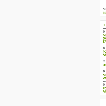
Mi
S
T
M
D
Z
P
A
D
M
W
PO
U