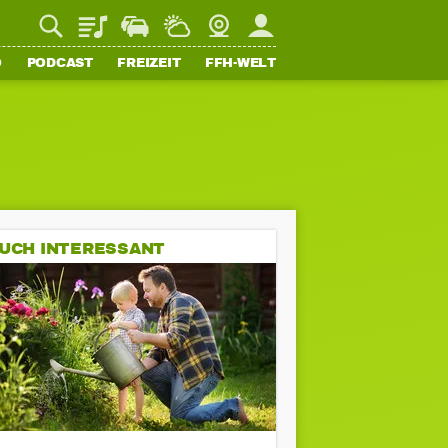
Playlist
Staupilot
Wetter
Webcam
Mein FFH
O
PODCAST
FREIZEIT
FFH-WELT
UCH INTERESSANT