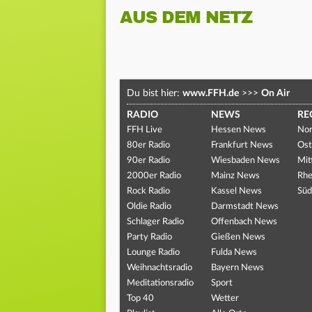
AUS DEM NETZ
Du bist hier:
www.FFH.de
>>>
On Air
RADIO
NEWS
RE
FFH Live
Hessen News
Nor
80er Radio
Frankfurt News
Ost
90er Radio
Wiesbaden News
Mit
2000er Radio
Mainz News
Rhe
Rock Radio
Kassel News
Süd
Oldie Radio
Darmstadt News
Schlager Radio
Offenbach News
Party Radio
Gießen News
Lounge Radio
Fulda News
Weihnachtsradio
Bayern News
Meditationsradio
Sport
Top 40
Wetter