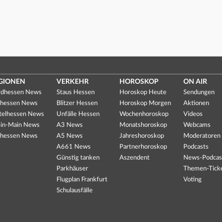
GIONEN
VERKEHR
HOROSKOP
ON AIR
dhessen News
Staus Hessen
Horoskop Heute
Sendungen
hessen News
Blitzer Hessen
Horoskop Morgen
Aktionen
telhessen News
Unfälle Hessen
Wochenhoroskop
Videos
in-Main News
A3 News
Monatshoroskop
Webcams
hessen News
A5 News
Jahreshoroskop
Moderatoren
A661 News
Partnerhoroskop
Podcasts
Günstig tanken
Aszendent
News-Podcas
Parkhäuser
Themen-Tick
Flugplan Frankfurt
Voting
Schulausfälle