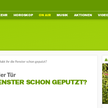
KEHR
HOROSKOP
ON AIR
MUSIK
AKTIONEN
VIDE
A
Habt ihr die Fenster schon geputzt?
der Tür
FENSTER SCHON GEPUTZT?