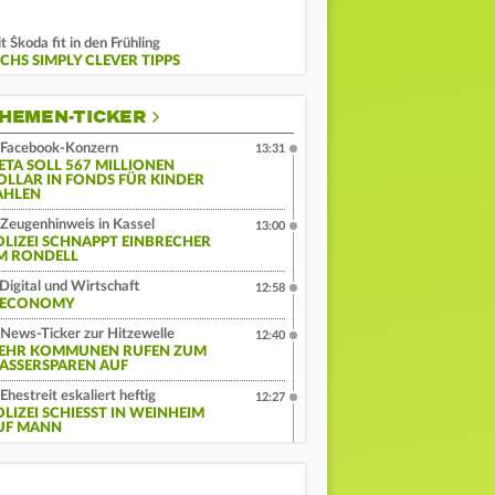
t Škoda fit in den Frühling
ECHS SIMPLY CLEVER TIPPS
HEMEN-TICKER
Facebook-Konzern
13:31
ETA SOLL 567 MILLIONEN
OLLAR IN FONDS FÜR KINDER
AHLEN
Zeugenhinweis in Kassel
13:00
OLIZEI SCHNAPPT EINBRECHER
M RONDELL
Digital und Wirtschaft
12:58
:ECONOMY
News-Ticker zur Hitzewelle
12:40
EHR KOMMUNEN RUFEN ZUM
ASSERSPAREN AUF
Ehestreit eskaliert heftig
12:27
LIZEI SCHIESST IN WEINHEIM A
F MANN