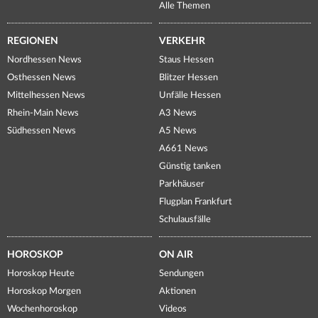
Alle Themen
REGIONEN
VERKEHR
Nordhessen News
Staus Hessen
Osthessen News
Blitzer Hessen
Mittelhessen News
Unfälle Hessen
Rhein-Main News
A3 News
Südhessen News
A5 News
A661 News
Günstig tanken
Parkhäuser
Flugplan Frankfurt
Schulausfälle
HOROSKOP
ON AIR
Horoskop Heute
Sendungen
Horoskop Morgen
Aktionen
Wochenhoroskop
Videos