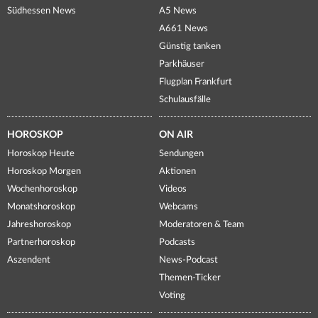
Südhessen News
A5 News
A661 News
Günstig tanken
Parkhäuser
Flugplan Frankfurt
Schulausfälle
HOROSKOP
ON AIR
Horoskop Heute
Sendungen
Horoskop Morgen
Aktionen
Wochenhoroskop
Videos
Monatshoroskop
Webcams
Jahreshoroskop
Moderatoren & Team
Partnerhoroskop
Podcasts
Aszendent
News-Podcast
Themen-Ticker
Voting