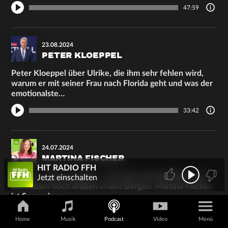
47:59
23.08.2024
PETER KLOEPPEL
Peter Kloeppel über Ulrike, die ihm sehr fehlen wird,
warum er mit seiner Frau nach Florida geht und was der
emotionalste…
33:42
24.07.2024
MARTINA FISCHER
HIT RADIO FFH
Senner - oder Sennerin – so nennt man die Hirten auf
Jetzt einschalten
den Almen hoch droben in den Bergen. Martina Fischer
ist Sennerin aus…
65:25
Home
Musik
Podcast
Video
Menü