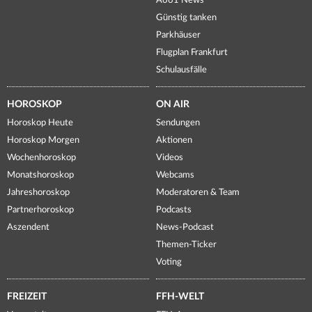
A661 News
Günstig tanken
Parkhäuser
Flugplan Frankfurt
Schulausfälle
HOROSKOP
ON AIR
Horoskop Heute
Sendungen
Horoskop Morgen
Aktionen
Wochenhoroskop
Videos
Monatshoroskop
Webcams
Jahreshoroskop
Moderatoren & Team
Partnerhoroskop
Podcasts
Aszendent
News-Podcast
Themen-Ticker
Voting
FREIZEIT
FFH-WELT