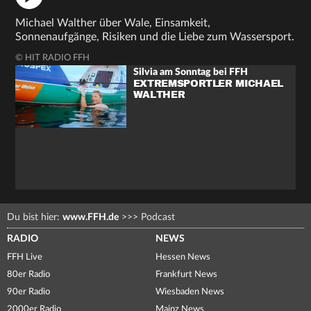
Michael Walther über Wale, Einsamkeit,
Sonnenaufgänge, Risiken und die Liebe zum Wassersport.
© HIT RADIO FFH
Silvia am Sonntag bei FFH
EXTREMSPORTLER MICHAEL
WALTHER
Du bist hier:
www.FFH.de
>>>
Podcast
RADIO
NEWS
FFH Live
Hessen News
80er Radio
Frankfurt News
90er Radio
Wiesbaden News
2000er Radio
Mainz News