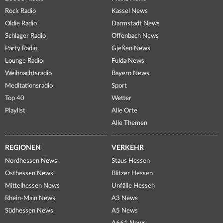
Rock Radio
Kassel News
Oldie Radio
Darmstadt News
Schlager Radio
Offenbach News
Party Radio
Gießen News
Lounge Radio
Fulda News
Weihnachtsradio
Bayern News
Meditationsradio
Sport
Top 40
Wetter
Playlist
Alle Orte
Alle Themen
REGIONEN
VERKEHR
Nordhessen News
Staus Hessen
Osthessen News
Blitzer Hessen
Mittelhessen News
Unfälle Hessen
Rhein-Main News
A3 News
Südhessen News
A5 News