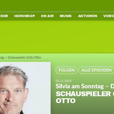
KEHR
HOROSKOP
ON AIR
MUSIK
AKTIONEN
VIDE
tag
>
Schauspieler Götz Otto
FOLGEN
ALLE EPISODEN
01.11.2025
Silvia am Sonntag – D
SCHAUSPIELER
OTTO