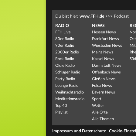
Du bist hier:
www.FFH.de
>>>
Podcast
RADIO
NEWS
RE
FFH Live
Hessen News
Nor
80er Radio
Frankfurt News
Ost
90er Radio
Wiesbaden News
Mit
2000er Radio
Mainz News
Rhe
Rock Radio
Kassel News
Süd
Oldie Radio
Darmstadt News
Schlager Radio
Offenbach News
Party Radio
Gießen News
Lounge Radio
Fulda News
Weihnachtsradio
Bayern News
Meditationsradio
Sport
Top 40
Wetter
Playlist
Alle Orte
Alle Themen
Impressum und Datenschutz
Cookie-Einste