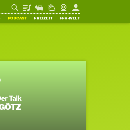
Playlist
Staupilot
Wetter
Webcam
Mein FFH
O
PODCAST
FREIZEIT
FFH-WELT
er Talk
 GÖTZ