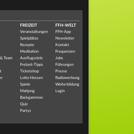
FREIZEIT
FFH-WELT
Veranstaltungen
FFH-App
Spielplätze
Newsletter
Rezepte
Kontakt
Meditation
Frequenzen
 & Team
Ausflugsziele
Jobs
Freizeit-Tipps
Führungen
t
Ticketshop
Presse
er
Lotto Hessen
Radiowerbung
Spiele
Weiterbildung
Mahjong
Login
Backgammon
Quiz
Partys