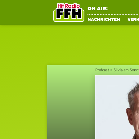
ON AIR:
NACHRICHTEN
VER
Podcast
>
Silvia am Sonn