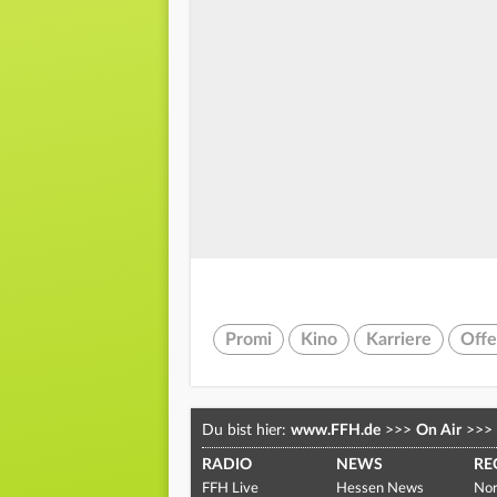
Promi
Kino
Karriere
Off
Du bist hier:
www.FFH.de
>>>
On Air
>>>
RADIO
NEWS
RE
FFH Live
Hessen News
Nor