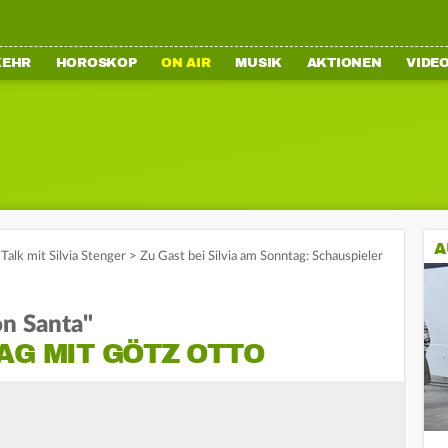
KEHR
HOROSKOP
ON AIR
MUSIK
AKTIONEN
VIDE
A
Talk mit Silvia Stenger
>
Zu Gast bei Silvia am Sonntag: Schauspieler
on Santa"
AG MIT GÖTZ OTTO