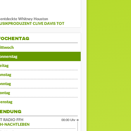
 entdeckte Whitney Houston
USIKPRODUZENT CLIVE DAVIS TOT
OCHENTAG
ittwoch
onnerstag
eitag
amstag
onntag
ontag
ienstag
ENDUNG
IT RADIO FFH
00:00 Uhr
FH-NACHTLEBEN