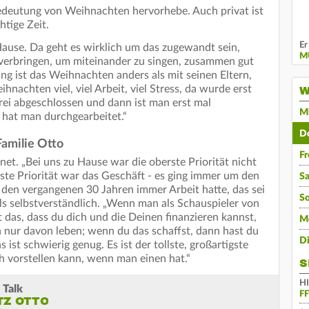
 Bedeutung von Weihnachten hervorhebe. Auch privat ist
tige Zeit.
Er
ause. Da geht es wirklich um das zugewandt sein,
M
verbringen, um miteinander zu singen, zusammen gut
lling ist das Weihnachten anders als mit seinen Eltern,
hnachten viel, viel Arbeit, viel Stress, da wurde erst
W
ei abgeschlossen und dann ist man erst mal
M
r hat man durchgearbeitet.“
D
Familie Otto
Fr
et. „Bei uns zu Hause war die oberste Priorität nicht
erste Priorität war das Geschäft - es ging immer um den
S
in den vergangenen 30 Jahren immer Arbeit hatte, das sei
S
als selbstverständlich. „Wenn man als Schauspieler von
t das, dass du dich und die Deinen finanzieren kannst,
M
h nur davon leben; wenn du das schaffst, dann hast du
D
 ist schwierig genug. Es ist der tollste, großartigste
h vorstellen kann, wenn man einen hat.“
S
H
 Talk
F
TZ OTTO