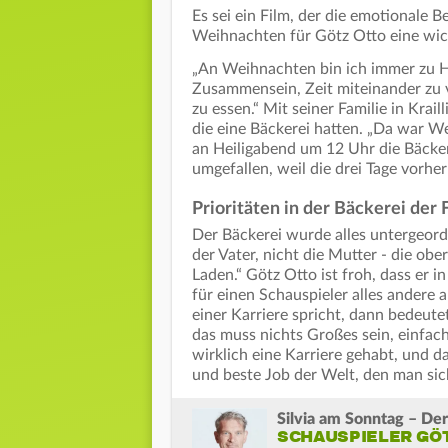
Es sei ein Film, der die emotionale
Weihnachten für Götz Otto eine wich
„An Weihnachten bin ich immer zu H
Zusammensein, Zeit miteinander zu 
zu essen.“ Mit seiner Familie in Krai
die eine Bäckerei hatten. „Da war Wei
an Heiligabend um 12 Uhr die Bäcker
umgefallen, weil die drei Tage vorhe
Prioritäten in der Bäckerei der 
Der Bäckerei wurde alles untergeordn
der Vater, nicht die Mutter - die ob
Laden.“ Götz Otto ist froh, dass er 
für einen Schauspieler alles andere 
einer Karriere spricht, dann bedeute
das muss nichts Großes sein, einfac
wirklich eine Karriere gehabt, und das
und beste Job der Welt, den man sic
Silvia am Sonntag – Der
SCHAUSPIELER GÖ