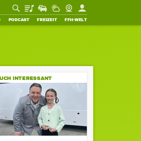
Playlist
Staupilot
Wetter
Webcam
Mein FFH
O
PODCAST
FREIZEIT
FFH-WELT
UCH INTERESSANT