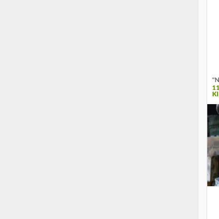
"N
1
K