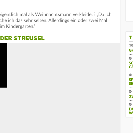
eigentlich mal als Weihnachtsmann verkleidet? „Da ich
che ich das sehr selten. Allerdings ein oder zwei Mal
 im Kindergarten.“
T
DER STREUSEL
G
S
G
S
SE
3
D
W