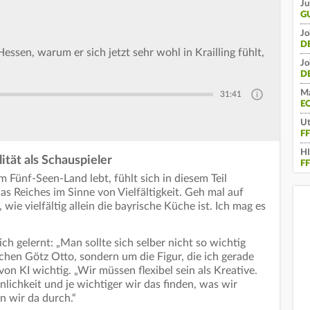
Ju
G
Jo
D
ssen, warum er sich jetzt sehr wohl in Krailling fühlt,
Jo
D
Ma
31:41
E
Ut
F
H
tät als Schauspieler
F
im Fünf-Seen-Land lebt, fühlt sich in diesem Teil
s Reiches im Sinne von Vielfältigkeit. Geh mal auf
 wie vielfältig allein die bayrische Küche ist. Ich mag es
 sich gelernt: „Man sollte sich selber nicht so wichtig
hen Götz Otto, sondern um die Figur, die ich gerade
 von KI wichtig. „Wir müssen flexibel sein als Kreative.
lichkeit und je wichtiger wir das finden, was wir
 wir da durch.“