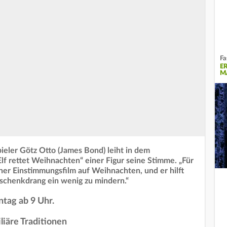
Fa
E
M
eler Götz Otto (James Bond) leiht in dem
Elf rettet Weihnachten“ einer Figur seine Stimme. „Für
öner Einstimmungsfilm auf Weihnachten, und er hilft
eschenkdrang ein wenig zu mindern.“
ntag ab 9 Uhr.
iäre Traditionen