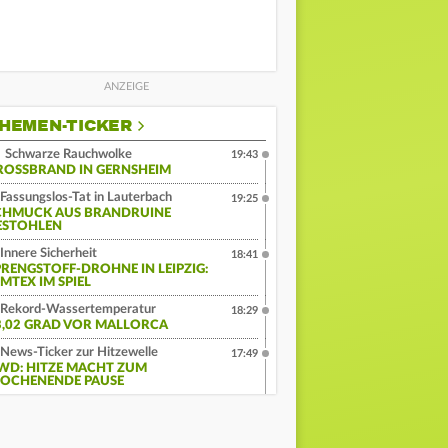
HEMEN-TICKER
Schwarze Rauchwolke
19:43
ROSSBRAND IN GERNSHEIM
Fassungslos-Tat in Lauterbach
19:25
CHMUCK AUS BRANDRUINE
ESTOHLEN
Innere Sicherheit
18:41
PRENGSTOFF-DROHNE IN LEIPZIG:
MTEX IM SPIEL
Rekord-Wassertemperatur
18:29
3,02 GRAD VOR MALLORCA
News-Ticker zur Hitzewelle
17:49
WD: HITZE MACHT ZUM
OCHENENDE PAUSE