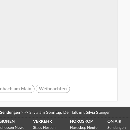
enbach am Main
Weihnachten
Sendungen
>>>
Silvia am Sonntag: Der Talk mit Silvia Stenger
GIONEN
VERKEHR
HOROSKOP
ON AIR
dhessen News
Staus Hessen
Horoskop Heute
Sendungen