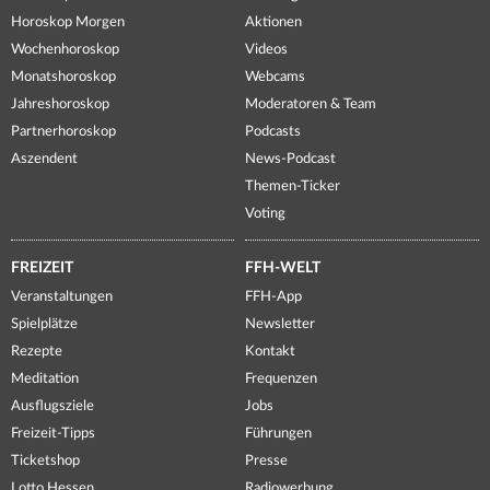
Horoskop Morgen
Aktionen
Wochenhoroskop
Videos
Monatshoroskop
Webcams
Jahreshoroskop
Moderatoren & Team
Partnerhoroskop
Podcasts
Aszendent
News-Podcast
Themen-Ticker
Voting
FREIZEIT
FFH-WELT
Veranstaltungen
FFH-App
Spielplätze
Newsletter
Rezepte
Kontakt
Meditation
Frequenzen
Ausflugsziele
Jobs
Freizeit-Tipps
Führungen
Ticketshop
Presse
Lotto Hessen
Radiowerbung