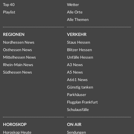
Top 40
Wetter
Playlist
Alle Orte
Alle Themen
REGIONEN
VERKEHR
Nordhessen News
Staus Hessen
Osthessen News
Blitzer Hessen
Mittelhessen News
Unfälle Hessen
Rhein-Main News
A3 News
Südhessen News
A5 News
A661 News
Günstig tanken
Parkhäuser
Flugplan Frankfurt
Schulausfälle
HOROSKOP
ON AIR
Horoskop Heute
Sendungen