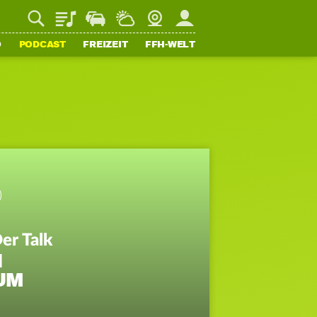
Playlist
Staupilot
Wetter
Webcam
Mein FFH
O
PODCAST
FREIZEIT
FFH-WELT
er Talk
N
UM