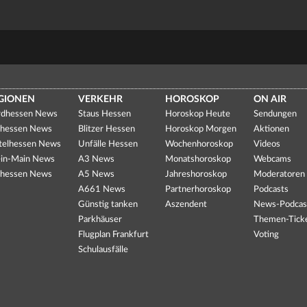
GIONEN
VERKEHR
HOROSKOP
ON AIR
dhessen News
Staus Hessen
Horoskop Heute
Sendungen
hessen News
Blitzer Hessen
Horoskop Morgen
Aktionen
telhessen News
Unfälle Hessen
Wochenhoroskop
Videos
in-Main News
A3 News
Monatshoroskop
Webcams
hessen News
A5 News
Jahreshoroskop
Moderatoren
A661 News
Partnerhoroskop
Podcasts
Günstig tanken
Aszendent
News-Podcas
Parkhäuser
Themen-Tick
Flugplan Frankfurt
Voting
Schulausfälle