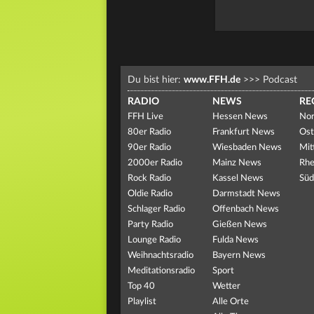
Du bist hier:
www.FFH.de
>>>
Podcast
RADIO
NEWS
RE
FFH Live
Hessen News
Nor
80er Radio
Frankfurt News
Ost
90er Radio
Wiesbaden News
Mit
2000er Radio
Mainz News
Rhe
Rock Radio
Kassel News
Süd
Oldie Radio
Darmstadt News
Schlager Radio
Offenbach News
Party Radio
Gießen News
Lounge Radio
Fulda News
Weihnachtsradio
Bayern News
Meditationsradio
Sport
Top 40
Wetter
Playlist
Alle Orte