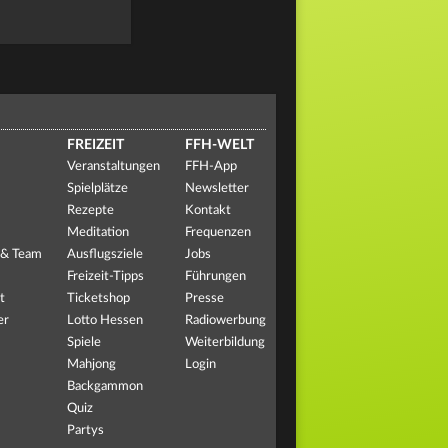
FREIZEIT
FFH-WELT
Veranstaltungen
FFH-App
Spielplätze
Newsletter
Rezepte
Kontakt
Meditation
Frequenzen
 & Team
Ausflugsziele
Jobs
Freizeit-Tipps
Führungen
t
Ticketshop
Presse
er
Lotto Hessen
Radiowerbung
Spiele
Weiterbildung
Mahjong
Login
Backgammon
Quiz
Partys