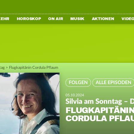
KEHR
HOROSKOP
ON AIR
MUSIK
AKTIONEN
VIDE
tag
>
Flugkapitänin Cordula Pflaum
FOLGEN
ALLE EPISODEN
05.10.2024
Silvia am Sonntag – D
FLUGKAPITÄNI
CORDULA PFLA