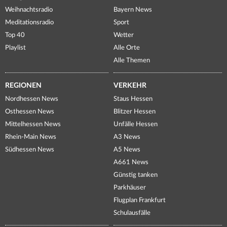
Weihnachtsradio
Bayern News
Meditationsradio
Sport
Top 40
Wetter
Playlist
Alle Orte
Alle Themen
REGIONEN
VERKEHR
Nordhessen News
Staus Hessen
Osthessen News
Blitzer Hessen
Mittelhessen News
Unfälle Hessen
Rhein-Main News
A3 News
Südhessen News
A5 News
A661 News
Günstig tanken
Parkhäuser
Flugplan Frankfurt
Schulausfälle