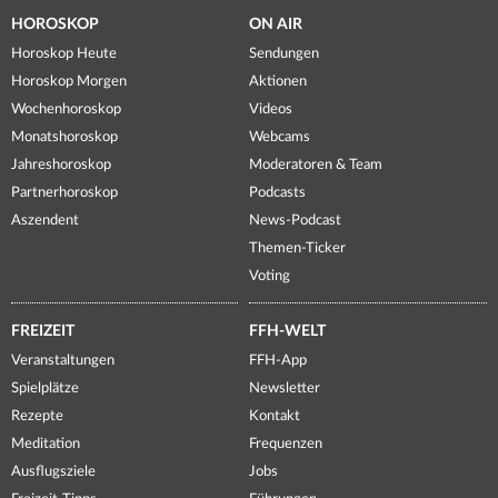
HOROSKOP
ON AIR
Horoskop Heute
Sendungen
Horoskop Morgen
Aktionen
Wochenhoroskop
Videos
Monatshoroskop
Webcams
Jahreshoroskop
Moderatoren & Team
Partnerhoroskop
Podcasts
Aszendent
News-Podcast
Themen-Ticker
Voting
FREIZEIT
FFH-WELT
Veranstaltungen
FFH-App
Spielplätze
Newsletter
Rezepte
Kontakt
Meditation
Frequenzen
Ausflugsziele
Jobs