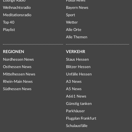
Lounge Radio
Fulda News
Weihnachtsradio
Bayern News
Meditationsradio
Sport
Top 40
Wetter
Playlist
Alle Orte
Alle Themen
REGIONEN
VERKEHR
Nordhessen News
Staus Hessen
Osthessen News
Blitzer Hessen
Mittelhessen News
Unfälle Hessen
Rhein-Main News
A3 News
Südhessen News
A5 News
A661 News
Günstig tanken
Parkhäuser
Flugplan Frankfurt
Schulausfälle