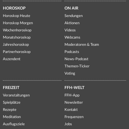
HOROSKOP
ON AIR
Horoskop Heute
Sendungen
Horoskop Morgen
Aktionen
Wochenhoroskop
Videos
Monatshoroskop
Webcams
Jahreshoroskop
Moderatoren & Team
Partnerhoroskop
Podcasts
Aszendent
News-Podcast
Themen-Ticker
Voting
FREIZEIT
FFH-WELT
Veranstaltungen
FFH-App
Spielplätze
Newsletter
Rezepte
Kontakt
Meditation
Frequenzen
Ausflugsziele
Jobs