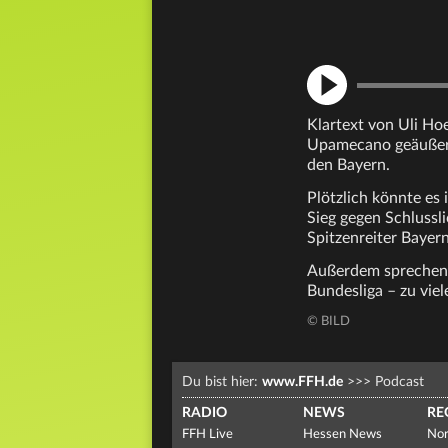
Klartext von Uli Ho
Upamecano geäußert
den Bayern.
Plötzlich könnte es
Sieg gegen Schluss
Spitzenreiter Bayern
Außerdem sprechen w
Bundesliga – zu viel
© BILD
Du bist hier:
www.FFH.de
>>>
Podcast
RADIO
NEWS
RE
FFH Live
Hessen News
Nor