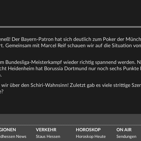
eneß! Der Bayern-Patron hat sich deutlich zum Poker der Münc
. Gemeinsam mit Marcel Reif schauen wir auf die Situation v
 im Bundesliga-Meisterkampf wieder richtig spannend werden. N
licht Heidenheim hat Borussia Dortmund nur noch sechs Punkte
.
ir über den Schiri-Wahnsinn! Zuletzt gab es viele strittige Sze
e?
GIONEN
VERKEHR
HOROSKOP
ON AIR
dhessen News
Staus Hessen
Horoskop Heute
Sendungen