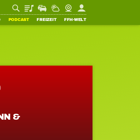
Playlist
Staupilot
Wetter
Webcam
Mein FFH
O
PODCAST
FREIZEIT
FFH-WELT
NN &