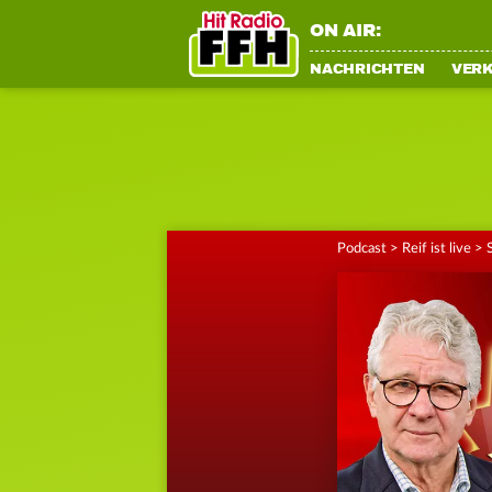
ON AIR:
NACHRICHTEN
VER
Podcast
>
Reif ist live
>