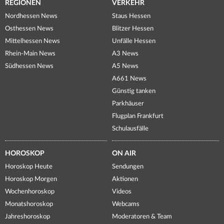
REGIONEN
VERKEHR
Nordhessen News
Staus Hessen
Osthessen News
Blitzer Hessen
Mittelhessen News
Unfälle Hessen
Rhein-Main News
A3 News
Südhessen News
A5 News
A661 News
Günstig tanken
Parkhäuser
Flugplan Frankfurt
Schulausfälle
HOROSKOP
ON AIR
Horoskop Heute
Sendungen
Horoskop Morgen
Aktionen
Wochenhoroskop
Videos
Monatshoroskop
Webcams
Jahreshoroskop
Moderatoren & Team