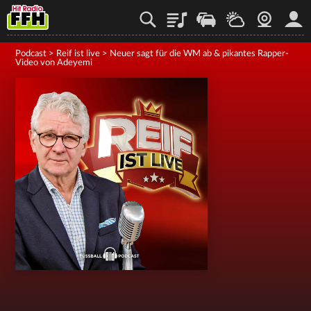
Playlist
Staupilot
Wetter
Webcam
Mein
Podcast
>
Reif ist live
>
Neuer sagt für die WM ab & pikantes Rapper-
Video von Adeyemi