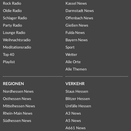
Rock Radio
Kassel News
Oldie Radio
Darmstadt News
Schlager Radio
Offenbach News
Party Radio
Gießen News
Lounge Radio
Fulda News
Weihnachtsradio
Bayern News
Meditationsradio
Sport
Top 40
Wetter
Playlist
Alle Orte
Alle Themen
REGIONEN
VERKEHR
Nordhessen News
Staus Hessen
Osthessen News
Blitzer Hessen
Mittelhessen News
Unfälle Hessen
Rhein-Main News
A3 News
Südhessen News
A5 News
A661 News