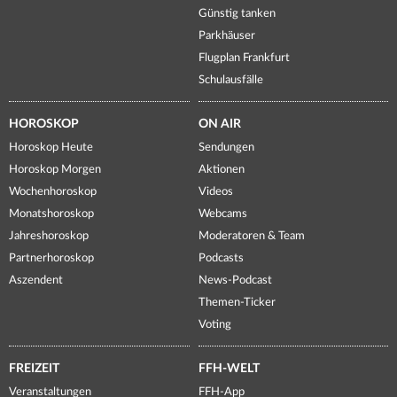
Günstig tanken
Parkhäuser
Flugplan Frankfurt
Schulausfälle
HOROSKOP
ON AIR
Horoskop Heute
Sendungen
Horoskop Morgen
Aktionen
Wochenhoroskop
Videos
Monatshoroskop
Webcams
Jahreshoroskop
Moderatoren & Team
Partnerhoroskop
Podcasts
Aszendent
News-Podcast
Themen-Ticker
Voting
FREIZEIT
FFH-WELT
Veranstaltungen
FFH-App