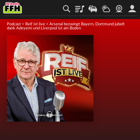
Playlist
Staupilot
Wetter
Webcam
Mein
Podcast
>
Reif ist live
>
Arsenal bezwingt Bayern, Dortmund jubelt
dank Adeyemi und Liverpool ist am Boden