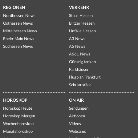
REGIONEN
VERKEHR
Nordhessen News
Staus Hessen
Osthessen News
Blitzer Hessen
Mittelhessen News
Unfälle Hessen
Rhein-Main News
A3 News
Südhessen News
A5 News
A661 News
Günstig tanken
Parkhäuser
Flugplan Frankfurt
Schulausfälle
HOROSKOP
ON AIR
Horoskop Heute
Sendungen
Horoskop Morgen
Aktionen
Wochenhoroskop
Videos
Monatshoroskop
Webcams