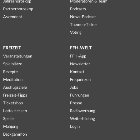
Jahreshoroskop
Moderatoren & Team
Partnerhoroskop
Podcasts
Aszendent
News-Podcast
Themen-Ticker
Voting
FREIZEIT
FFH-WELT
Veranstaltungen
FFH-App
Spielplätze
Newsletter
Rezepte
Kontakt
Meditation
Frequenzen
Ausflugsziele
Jobs
Freizeit-Tipps
Führungen
Ticketshop
Presse
Lotto Hessen
Radiowerbung
Spiele
Weiterbildung
Mahjong
Login
Backgammon