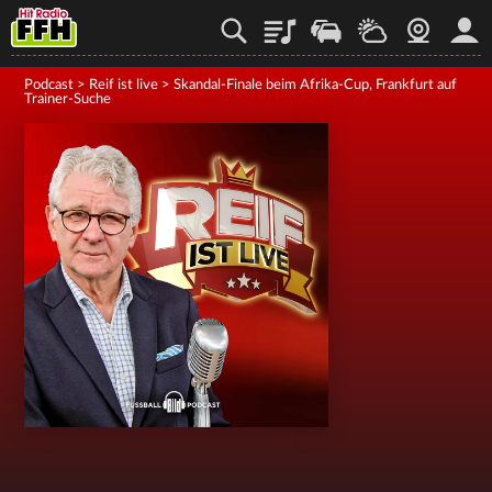
Playlist
Staupilot
Wetter
Webcam
Mein
Podcast
>
Reif ist live
>
Skandal-Finale beim Afrika-Cup, Frankfurt auf
Trainer-Suche