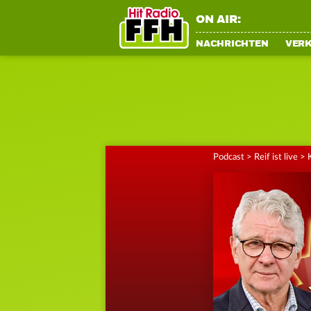
ON AIR:
NACHRICHTEN
VER
Podcast
>
Reif ist live
>