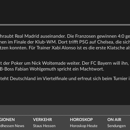
chraubt Real Madrid auseinander. Die Franzosen gewinnen 4:0 ge
hen im Finale der Klub-WM. Dort trifft PSG auf Chelsea, die sic
en konnten. Für Trainer Xabi Alonso ist es die erste Klatsche al
der Poker um Nick Woltemade weiter. Der FC Bayern will ihn, 
VfB-Boss Fabian Wohlgemuth spricht ein Machtwort.
eht Deutschland im Viertelfinale und erfreut sich beim Turnier i
GIONEN
VERKEHR
HOROSKOP
ON AIR
dhessen News
Staus Hessen
Horoskop Heute
Sendungen