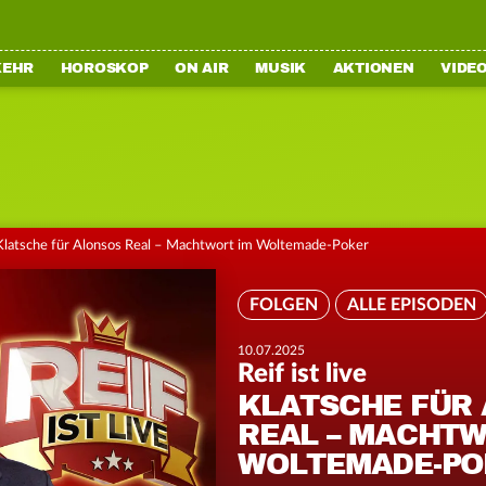
KEHR
HOROSKOP
ON AIR
MUSIK
AKTIONEN
VIDE
Klatsche für Alonsos Real – Machtwort im Woltemade-Poker
FOLGEN
ALLE EPISODEN
10.07.2025
Reif ist live
KLATSCHE FÜR
REAL – MACHTW
WOLTEMADE-PO