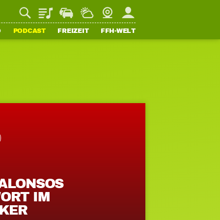
Playlist
Staupilot
Wetter
Webcam
Mein FFH
O
PODCAST
FREIZEIT
FFH-WELT
 ALONSOS
ORT IM
KER