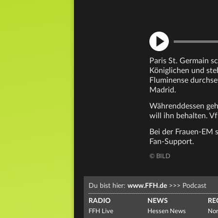
Paris St. Germain s
Königlichen und ste
Fluminense durchsetz
Madrid.
Währenddessen geht 
will ihn behalten. 
Bei der Frauen-EM st
Fan-Support.
© BILD
Du bist hier:
www.FFH.de
>>>
Podcast
RADIO
NEWS
RE
FFH Live
Hessen News
Nor