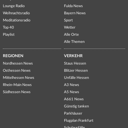
Lounge Radio
Fulda News
Weihnachtsradio
Bayern News
Meditationsradio
Sport
Top 40
Wetter
Playlist
Alle Orte
Alle Themen
REGIONEN
VERKEHR
Nordhessen News
Staus Hessen
Osthessen News
Blitzer Hessen
Mittelhessen News
Unfälle Hessen
Rhein-Main News
A3 News
Südhessen News
A5 News
A661 News
Günstig tanken
Parkhäuser
Flugplan Frankfurt
Schulausfälle