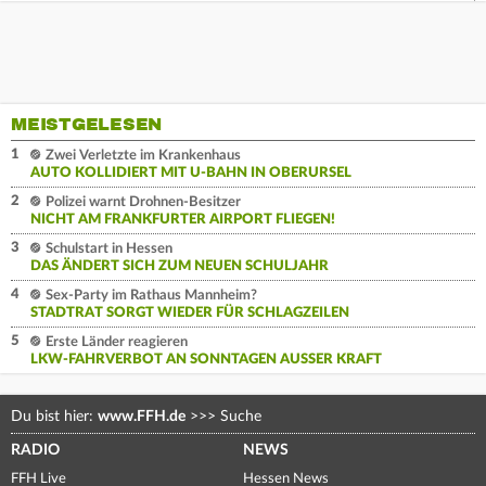
MEISTGELESEN
1
Zwei Verletzte im Krankenhaus
AUTO KOLLIDIERT MIT U-BAHN IN OBERURSEL
2
Polizei warnt Drohnen-Besitzer
NICHT AM FRANKFURTER AIRPORT FLIEGEN!
3
Schulstart in Hessen
DAS ÄNDERT SICH ZUM NEUEN SCHULJAHR
4
Sex-Party im Rathaus Mannheim?
STADTRAT SORGT WIEDER FÜR SCHLAGZEILEN
5
Erste Länder reagieren
LKW-FAHRVERBOT AN SONNTAGEN AUSSER KRAFT
Du bist hier:
www.FFH.de
>>>
Suche
RADIO
NEWS
FFH Live
Hessen News