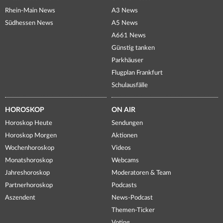
Rhein-Main News
A3 News
Südhessen News
A5 News
A661 News
Günstig tanken
Parkhäuser
Flugplan Frankfurt
Schulausfälle
HOROSKOP
ON AIR
Horoskop Heute
Sendungen
Horoskop Morgen
Aktionen
Wochenhoroskop
Videos
Monatshoroskop
Webcams
Jahreshoroskop
Moderatoren & Team
Partnerhoroskop
Podcasts
Aszendent
News-Podcast
Themen-Ticker
Voting