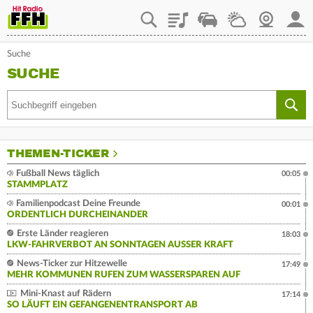
Playlist
Staupilot
Wetter
Webcam
Mein
Suche
SUCHE
THEMEN-TICKER
Fußball News täglich
00:05
STAMMPLATZ
Familienpodcast Deine Freunde
00:01
ORDENTLICH DURCHEINANDER
Erste Länder reagieren
18:03
LKW-FAHRVERBOT AN SONNTAGEN AUSSER KRAFT
News-Ticker zur Hitzewelle
17:49
MEHR KOMMUNEN RUFEN ZUM WASSERSPAREN AUF
Mini-Knast auf Rädern
17:14
SO LÄUFT EIN GEFANGENENTRANSPORT AB