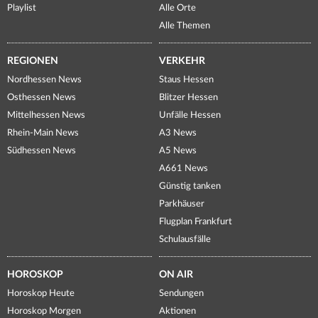
Playlist
Alle Orte
Alle Themen
REGIONEN
VERKEHR
Nordhessen News
Staus Hessen
Osthessen News
Blitzer Hessen
Mittelhessen News
Unfälle Hessen
Rhein-Main News
A3 News
Südhessen News
A5 News
A661 News
Günstig tanken
Parkhäuser
Flugplan Frankfurt
Schulausfälle
HOROSKOP
ON AIR
Horoskop Heute
Sendungen
Horoskop Morgen
Aktionen