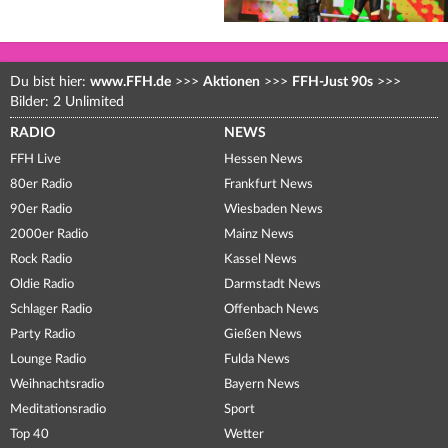
Du bist hier:
www.FFH.de
>>>
Aktionen
>>>
FFH-Just 90s
>>>
Bilder: 2 Unlimited
RADIO
NEWS
FFH Live
Hessen News
80er Radio
Frankfurt News
90er Radio
Wiesbaden News
2000er Radio
Mainz News
Rock Radio
Kassel News
Oldie Radio
Darmstadt News
Schlager Radio
Offenbach News
Party Radio
Gießen News
Lounge Radio
Fulda News
Weihnachtsradio
Bayern News
Meditationsradio
Sport
Top 40
Wetter