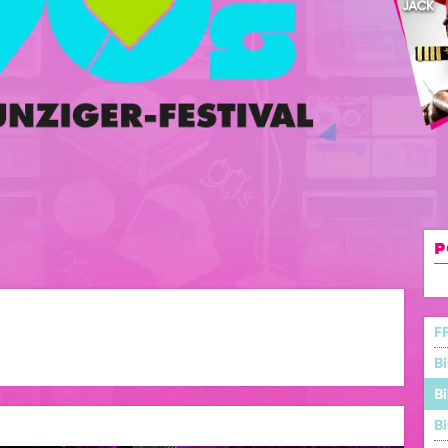
P
FF
Bi
Bi
Bi