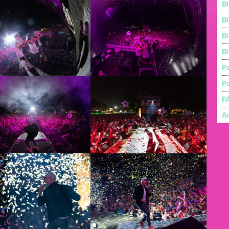
B
Bi
Bi
Bi
Pa
Pa
FA
An