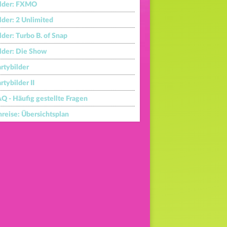
ilder: FXMO
lder: 2 Unlimited
lder: Turbo B. of Snap
lder: Die Show
rtybilder
rtybilder II
Q - Häufig gestellte Fragen
reise: Übersichtsplan