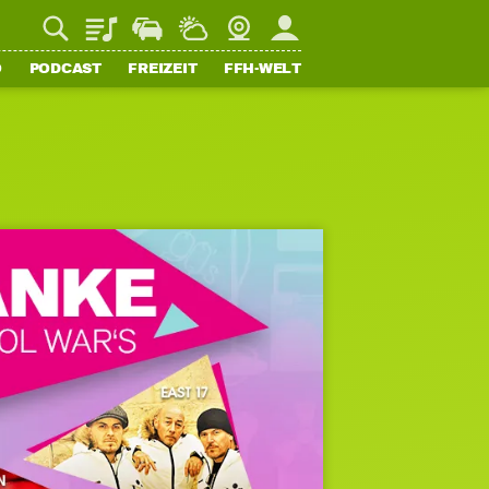
Playlist
Staupilot
Wetter
Webcam
Mein FFH
O
PODCAST
FREIZEIT
FFH-WELT