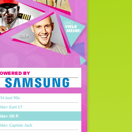
OWERED BY
H-Just 90s
lder: East 17
lder: Oli P.
lder: Captain Jack