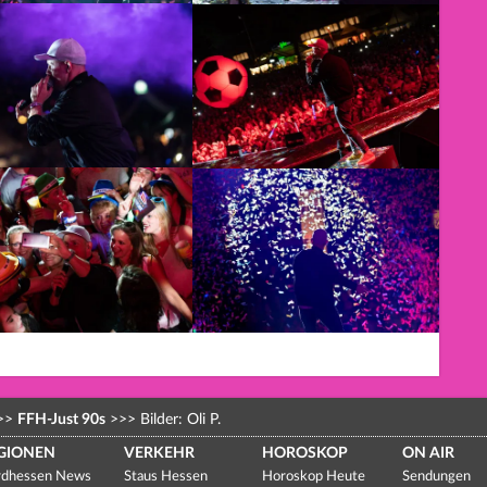
>>
FFH-Just 90s
>>>
Bilder: Oli P.
GIONEN
VERKEHR
HOROSKOP
ON AIR
dhessen News
Staus Hessen
Horoskop Heute
Sendungen