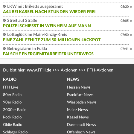
LKW mit Briketts ausgebrannt
08:20
A44 BEI KASSEL NACH STUNDEN WIEDER FREI
Streit auf Straße
08:05
POLIZEI SCHIESST IN WEINHEIM AUF MANN
Lottoglück im Main-Kinzig-Kreis
07:50
EINE ZAHL FEHLTE ZUM 50-MILLIONEN-JACKPOT
Betrugsalarm in Fulda
07:41
FALSCHE ENERGIEMITARBEITER UNTERWEGS
Du bist hier:
www.FFH.de
>>>
Aktionen
>>>
FFH-Aktionen
RADIO
NEWS
FFH Live
Hessen News
80er Radio
Frankfurt News
90er Radio
Wiesbaden News
2000er Radio
Mainz News
Rock Radio
Kassel News
Oldie Radio
Darmstadt News
Schlager Radio
Offenbach News