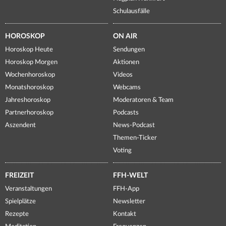
Schulausfälle
HOROSKOP
ON AIR
Horoskop Heute
Sendungen
Horoskop Morgen
Aktionen
Wochenhoroskop
Videos
Monatshoroskop
Webcams
Jahreshoroskop
Moderatoren & Team
Partnerhoroskop
Podcasts
Aszendent
News-Podcast
Themen-Ticker
Voting
FREIZEIT
FFH-WELT
Veranstaltungen
FFH-App
Spielplätze
Newsletter
Rezepte
Kontakt