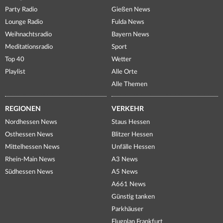
Party Radio
Gießen News
Lounge Radio
Fulda News
Weihnachtsradio
Bayern News
Meditationsradio
Sport
Top 40
Wetter
Playlist
Alle Orte
Alle Themen
REGIONEN
VERKEHR
Nordhessen News
Staus Hessen
Osthessen News
Blitzer Hessen
Mittelhessen News
Unfälle Hessen
Rhein-Main News
A3 News
Südhessen News
A5 News
A661 News
Günstig tanken
Parkhäuser
Flugplan Frankfurt