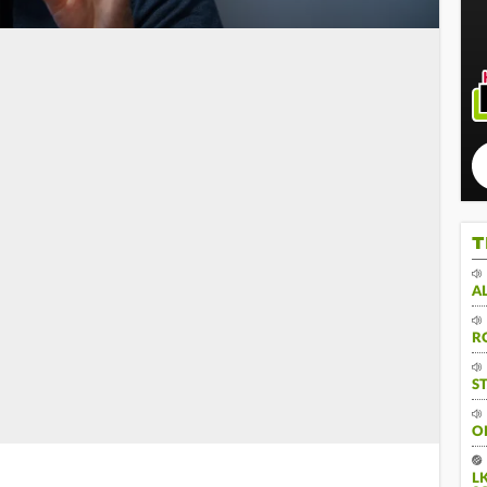
T
A
R
S
O
L