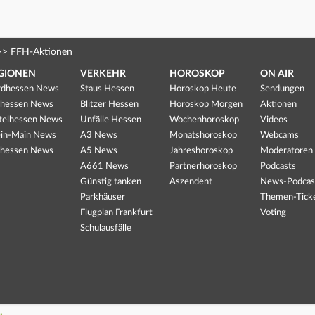
>>
FFH-Aktionen
GIONEN
VERKEHR
HOROSKOP
ON AIR
dhessen News
Staus Hessen
Horoskop Heute
Sendungen
hessen News
Blitzer Hessen
Horoskop Morgen
Aktionen
telhessen News
Unfälle Hessen
Wochenhoroskop
Videos
in-Main News
A3 News
Monatshoroskop
Webcams
hessen News
A5 News
Jahreshoroskop
Moderatoren
A661 News
Partnerhoroskop
Podcasts
Günstig tanken
Aszendent
News-Podcas
Parkhäuser
Themen-Tick
Flugplan Frankfurt
Voting
Schulausfälle