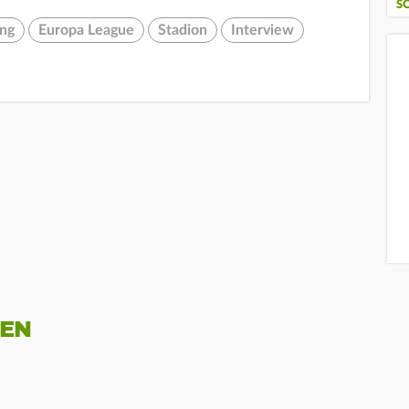
S
ung
Europa League
Stadion
Interview
NEN