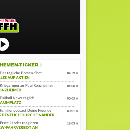
HEMEN-TICKER
Der tägliche Börsen-Shot
04:59
LLES AUF AKTIEN
Kriegsreporter Paul Ronzheimer
04:00
ONZHEIMER
Fußball News täglich
00:05
TAMMPLATZ
Familienpodcast Deine Freunde
00:01
RDENTLICH DURCHEINANDER
Erste Länder reagieren
18:03
KW-FAHRVERBOT AN