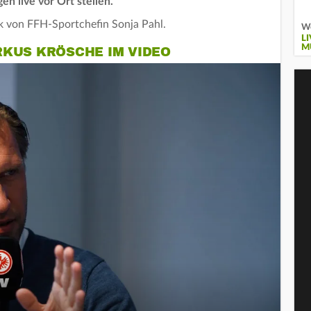
n live vor Ort stellen.
k von FFH-Sportchefin Sonja Pahl.
We
L
M
RKUS KRÖSCHE IM VIDEO