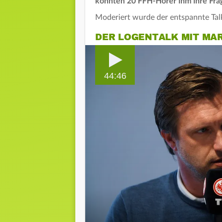
konnten 20 FFH-Hörer ihm ihre Frage
Moderiert wurde der entspannte Tal
DER LOGENTALK MIT MA
44:46