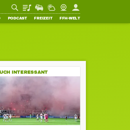
Playlist
Staupilot
Wetter
Webcam
Mein FFH
O
PODCAST
FREIZEIT
FFH-WELT
UCH INTERESSANT