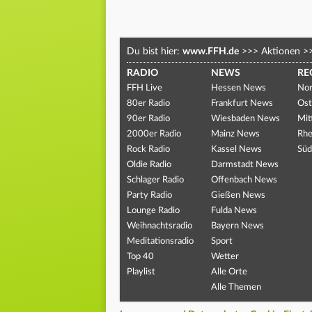
Du bist hier:
www.FFH.de
>>>
Aktionen
>
RADIO
NEWS
RE
FFH Live
Hessen News
Nor
80er Radio
Frankfurt News
Ost
90er Radio
Wiesbaden News
Mit
2000er Radio
Mainz News
Rhe
Rock Radio
Kassel News
Süd
Oldie Radio
Darmstadt News
Schlager Radio
Offenbach News
Party Radio
Gießen News
Lounge Radio
Fulda News
Weihnachtsradio
Bayern News
Meditationsradio
Sport
Top 40
Wetter
Playlist
Alle Orte
Alle Themen