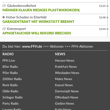
Gäubodenvolksfest
13:25
MÄNNER KLAUEN RIESIGES PLASTIKKROKODIL
Hoher Schaden in Eiterfeld
12:48
GARAGENTRAKT MIT WERKSTATT BRENNT
Extremsport
12:44
APNOETAUCHER WILL REKORD BRECHEN
Du bist hier:
www.FFH.de
>>>
Aktionen
>>>
FFH-Aktionen
RADIO
NEWS
FFH Live
Hessen News
80er Radio
Frankfurt News
90er Radio
Wiesbaden News
2000er Radio
Mainz News
Rock Radio
Kassel News
Oldie Radio
Darmstadt News
Schlager Radio
Offenbach News
Party Radio
Gießen News
Lounge Radio
Fulda News