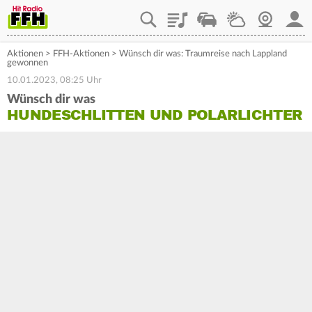
Playlist
Staupilot
Wetter
Webcam
Mein
Aktionen
>
FFH-Aktionen
>
Wünsch dir was: Traumreise nach Lappland
gewonnen
10.01.2023, 08:25 Uhr
Wünsch dir was
HUNDESCHLITTEN UND POLARLICHTER