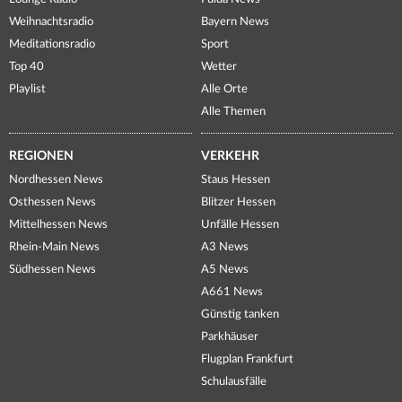
Weihnachtsradio
Bayern News
Meditationsradio
Sport
Top 40
Wetter
Playlist
Alle Orte
Alle Themen
REGIONEN
VERKEHR
Nordhessen News
Staus Hessen
Osthessen News
Blitzer Hessen
Mittelhessen News
Unfälle Hessen
Rhein-Main News
A3 News
Südhessen News
A5 News
A661 News
Günstig tanken
Parkhäuser
Flugplan Frankfurt
Schulausfälle