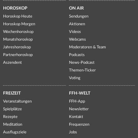
HOROSKOP
ON AIR
Horoskop Heute
Sendungen
Horoskop Morgen
Aktionen
Wochenhoroskop
Videos
Monatshoroskop
Webcams
Jahreshoroskop
Moderatoren & Team
Partnerhoroskop
Podcasts
Aszendent
News-Podcast
Themen-Ticker
Voting
FREIZEIT
FFH-WELT
Veranstaltungen
FFH-App
Spielplätze
Newsletter
Rezepte
Kontakt
Meditation
Frequenzen
Ausflugsziele
Jobs