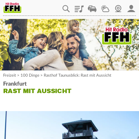
Playlist
Staupilot
Wetter
Webcam
Mein
Freizeit
>
100 Dinge
>
Rasthof Taunusblick: Rast mit Aussicht
Frankfurt
RAST MIT AUSSICHT