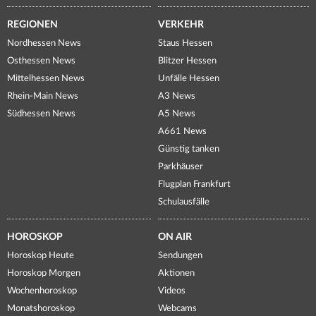
REGIONEN
VERKEHR
Nordhessen News
Staus Hessen
Osthessen News
Blitzer Hessen
Mittelhessen News
Unfälle Hessen
Rhein-Main News
A3 News
Südhessen News
A5 News
A661 News
Günstig tanken
Parkhäuser
Flugplan Frankfurt
Schulausfälle
HOROSKOP
ON AIR
Horoskop Heute
Sendungen
Horoskop Morgen
Aktionen
Wochenhoroskop
Videos
Monatshoroskop
Webcams