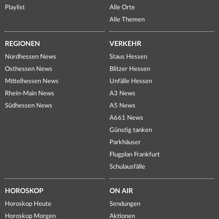
Playlist
Alle Orte
Alle Themen
REGIONEN
VERKEHR
Nordhessen News
Staus Hessen
Osthessen News
Blitzer Hessen
Mittelhessen News
Unfälle Hessen
Rhein-Main News
A3 News
Südhessen News
A5 News
A661 News
Günstig tanken
Parkhäuser
Flugplan Frankfurt
Schulausfälle
HOROSKOP
ON AIR
Horoskop Heute
Sendungen
Horoskop Morgen
Aktionen