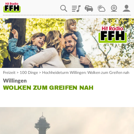
Playlist
Staupilot
Wetter
Webcam
Mein
Freizeit
>
100 Dinge
>
Hochheideturm Willingen: Wolken zum Greifen nah
Willingen
WOLKEN ZUM GREIFEN NAH