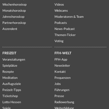
Wochenhoroskop
Videos
Monatshoroskop
Webcams
Jahreshoroskop
Moderatoren & Team
Partnerhoroskop
Podcasts
Aszendent
News-Podcast
Themen-Ticker
Voting
FREIZEIT
FFH-WELT
Veranstaltungen
FFH-App
Spielplätze
Newsletter
Rezepte
Kontakt
Meditation
Frequenzen
Ausflugsziele
Jobs
Freizeit-Tipps
Führungen
Ticketshop
Presse
Lotto Hessen
Radiowerbung
Spiele
Weiterbildung