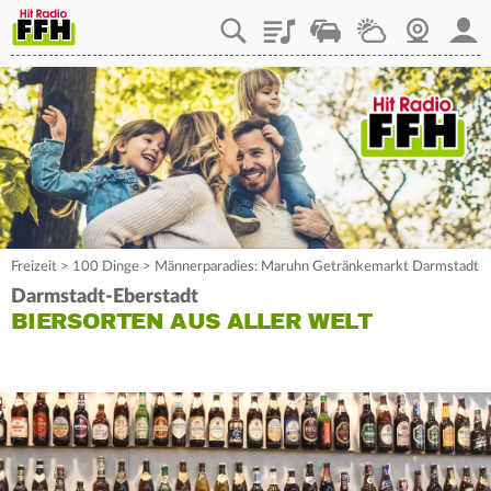
Playlist
Staupilot
Wetter
Webcam
Mein
Freizeit
>
100 Dinge
>
Männerparadies: Maruhn Getränkemarkt Darmstadt
Darmstadt-Eberstadt
BIERSORTEN AUS ALLER WELT