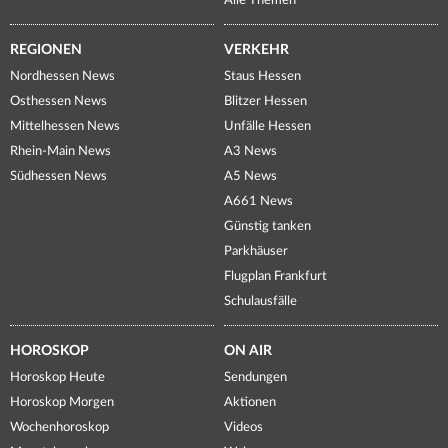
Alle Themen
REGIONEN
VERKEHR
Nordhessen News
Staus Hessen
Osthessen News
Blitzer Hessen
Mittelhessen News
Unfälle Hessen
Rhein-Main News
A3 News
Südhessen News
A5 News
A661 News
Günstig tanken
Parkhäuser
Flugplan Frankfurt
Schulausfälle
HOROSKOP
ON AIR
Horoskop Heute
Sendungen
Horoskop Morgen
Aktionen
Wochenhoroskop
Videos