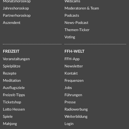
Monatshoroskop
Webcams
Jahreshoroskop
Moderatoren & Team
Partnerhoroskop
Podcasts
Aszendent
News-Podcast
Themen-Ticker
Voting
FREIZEIT
FFH-WELT
Veranstaltungen
FFH-App
Spielplätze
Newsletter
Rezepte
Kontakt
Meditation
Frequenzen
Ausflugsziele
Jobs
Freizeit-Tipps
Führungen
Ticketshop
Presse
Lotto Hessen
Radiowerbung
Spiele
Weiterbildung
Mahjong
Login