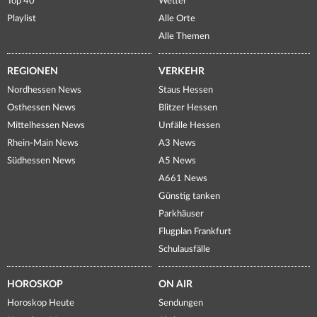
Top 40
Wetter
Playlist
Alle Orte
Alle Themen
REGIONEN
VERKEHR
Nordhessen News
Staus Hessen
Osthessen News
Blitzer Hessen
Mittelhessen News
Unfälle Hessen
Rhein-Main News
A3 News
Südhessen News
A5 News
A661 News
Günstig tanken
Parkhäuser
Flugplan Frankfurt
Schulausfälle
HOROSKOP
ON AIR
Horoskop Heute
Sendungen