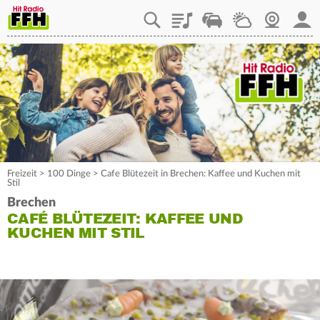
Playlist
Staupilot
Wetter
Webcam
Mein
Freizeit
>
100 Dinge
>
Cafe Blütezeit in Brechen: Kaffee und Kuchen mit
Stil
Brechen
CAFÉ BLÜTEZEIT: KAFFEE UND
KUCHEN MIT STIL