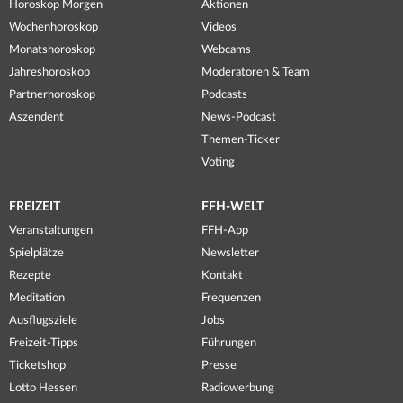
Horoskop Morgen
Aktionen
Wochenhoroskop
Videos
Monatshoroskop
Webcams
Jahreshoroskop
Moderatoren & Team
Partnerhoroskop
Podcasts
Aszendent
News-Podcast
Themen-Ticker
Voting
FREIZEIT
FFH-WELT
Veranstaltungen
FFH-App
Spielplätze
Newsletter
Rezepte
Kontakt
Meditation
Frequenzen
Ausflugsziele
Jobs
Freizeit-Tipps
Führungen
Ticketshop
Presse
Lotto Hessen
Radiowerbung