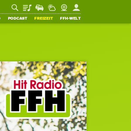
Playlist
Staupilot
Wetter
Webcam
Mein FFH
O
PODCAST
FREIZEIT
FFH-WELT