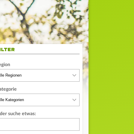
ILTER
egion
ategorie
der suche etwas: