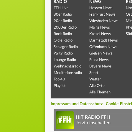
RADIO
NEWS
RE
FFH Live
Hessen News
Nor
80er Radio
Frankfurt News
Ost
90er Radio
Wiesbaden News
Mit
2000er Radio
Mainz News
Rhe
Rock Radio
Kassel News
Süd
Oldie Radio
Darmstadt News
Schlager Radio
Offenbach News
Party Radio
Gießen News
Lounge Radio
Fulda News
Weihnachtsradio
Bayern News
Meditationsradio
Sport
Top 40
Wetter
Playlist
Alle Orte
Alle Themen
Impressum und Datenschutz
Cookie-Einste
HIT RADIO FFH
Jetzt einschalten