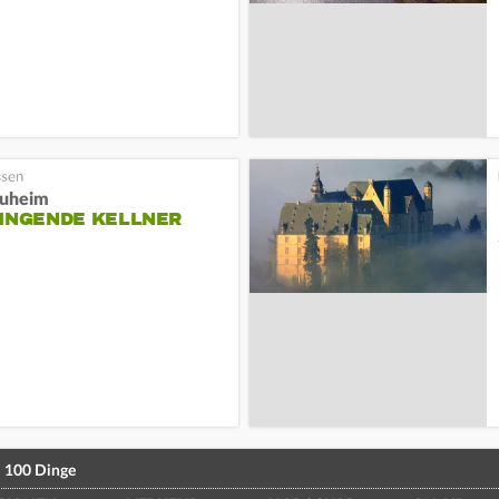
auheim
SINGENDE KELLNER
100 Dinge