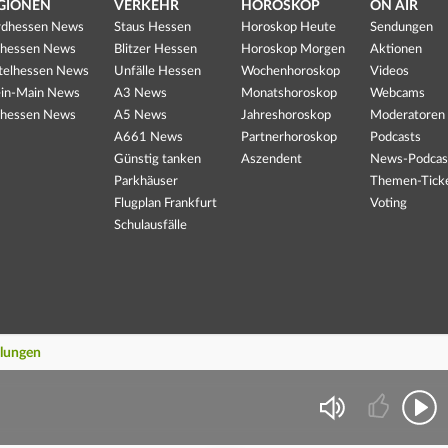
GIONEN
VERKEHR
HOROSKOP
ON AIR
dhessen News
Staus Hessen
Horoskop Heute
Sendungen
hessen News
Blitzer Hessen
Horoskop Morgen
Aktionen
telhessen News
Unfälle Hessen
Wochenhoroskop
Videos
in-Main News
A3 News
Monatshoroskop
Webcams
hessen News
A5 News
Jahreshoroskop
Moderatoren
A661 News
Partnerhoroskop
Podcasts
Günstig tanken
Aszendent
News-Podcas
Parkhäuser
Themen-Tick
Flugplan Frankfurt
Voting
Schulausfälle
llungen