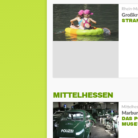
Großkr
STRA
MITTELHESSEN
Marbu
DAS P
MUSE