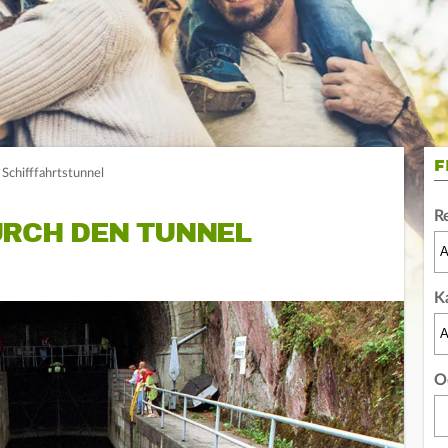
F
Schifffahrtstunnel
R
URCH DEN TUNNEL
K
O