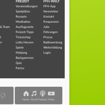
FREIZEIT
FFH-WELT
Veranstaltungen
FFH-App
Spielplätze
Newsletter
Rezepte
Kontakt
Meditation
Frequenzen
 & Team
Ausflugsziele
Jobs
Freizeit-Tipps
Führungen
t
Ticketshop
Presse
er
Lotto Hessen
Radiowerbung
Spiele
Weiterbildung
Mahjong
Login
Backgammon
Quiz
Partys
Home
Musik
Podcast
Video