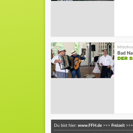
Bad N
DER 
Du bist hier:
www.FFH.de
>>>
Freizeit
>>>