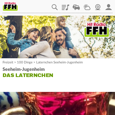
Playlist
Staupilot
Wetter
Webcam
Mein
Freizeit
>
100 Dinge
>
Laternchen Seeheim-Jugenheim
Seeheim-Jugenheim
DAS LATERNCHEN