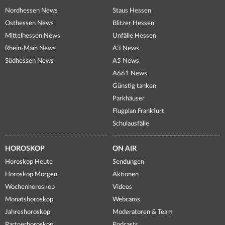
Nordhessen News
Staus Hessen
Osthessen News
Blitzer Hessen
Mittelhessen News
Unfälle Hessen
Rhein-Main News
A3 News
Südhessen News
A5 News
A661 News
Günstig tanken
Parkhäuser
Flugplan Frankfurt
Schulausfälle
HOROSKOP
ON AIR
Horoskop Heute
Sendungen
Horoskop Morgen
Aktionen
Wochenhoroskop
Videos
Monatshoroskop
Webcams
Jahreshoroskop
Moderatoren & Team
Partnerhoroskop
Podcasts