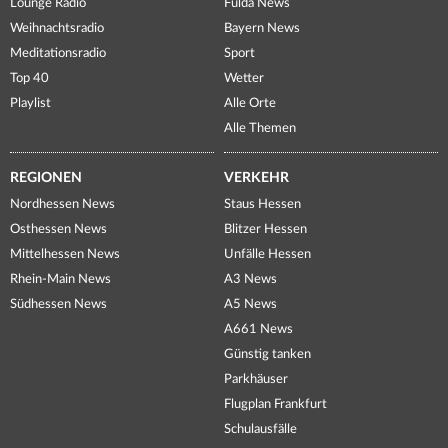
Lounge Radio
Fulda News
Weihnachtsradio
Bayern News
Meditationsradio
Sport
Top 40
Wetter
Playlist
Alle Orte
Alle Themen
REGIONEN
VERKEHR
Nordhessen News
Staus Hessen
Osthessen News
Blitzer Hessen
Mittelhessen News
Unfälle Hessen
Rhein-Main News
A3 News
Südhessen News
A5 News
A661 News
Günstig tanken
Parkhäuser
Flugplan Frankfurt
Schulausfälle