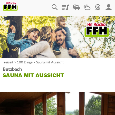
Playlist
Staupilot
Wetter
Webcam
Mein
Freizeit
>
100 Dinge
>
Sauna mit Aussicht
Butzbach
SAUNA MIT AUSSICHT