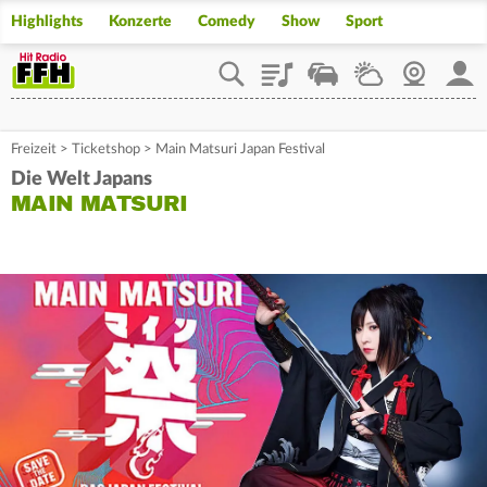
Highlights
Konzerte
Comedy
Show
Sport
Playlist
Staupilot
Wetter
Webcam
Mein
Freizeit
>
Ticketshop
>
Main Matsuri Japan Festival
Die Welt Japans
MAIN MATSURI