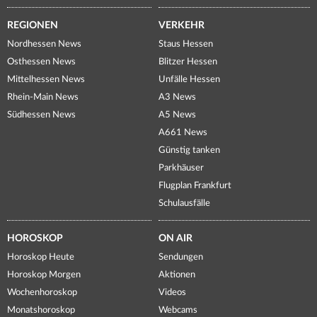
REGIONEN
VERKEHR
Nordhessen News
Staus Hessen
Osthessen News
Blitzer Hessen
Mittelhessen News
Unfälle Hessen
Rhein-Main News
A3 News
Südhessen News
A5 News
A661 News
Günstig tanken
Parkhäuser
Flugplan Frankfurt
Schulausfälle
HOROSKOP
ON AIR
Horoskop Heute
Sendungen
Horoskop Morgen
Aktionen
Wochenhoroskop
Videos
Monatshoroskop
Webcams