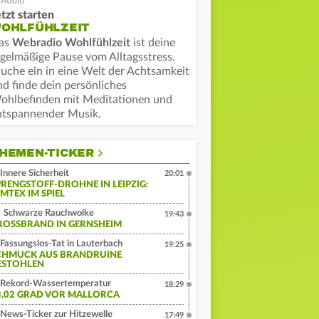
tzt starten
OHLFÜHLZEIT
as
Webradio Wohlfühlzeit
ist deine
egelmäßige Pause vom Alltagsstress.
auche ein in eine Welt der Achtsamkeit
nd finde dein persönliches
ohlbefinden mit Meditationen und
ntspannender Musik.
HEMEN-TICKER
Innere Sicherheit
20:01
PRENGSTOFF-DROHNE IN LEIPZIG:
MTEX IM SPIEL
Schwarze Rauchwolke
19:43
ROSSBRAND IN GERNSHEIM
Fassungslos-Tat in Lauterbach
19:25
CHMUCK AUS BRANDRUINE
ESTOHLEN
Rekord-Wassertemperatur
18:29
3,02 GRAD VOR MALLORCA
News-Ticker zur Hitzewelle
17:49