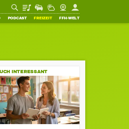
Playlist
Staupilot
Wetter
Webcam
Mein FFH
O
PODCAST
FREIZEIT
FFH-WELT
UCH INTERESSANT