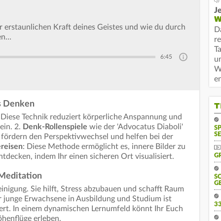
Je
W
r erstaunlichen Kraft deines Geistes und wie du durch
D
en…
r
T
6:45
u
W
e
es Denken
T
: Diese Technik reduziert körperliche Anspannung und
sein. 2.
Denk-Rollenspiele
wie der 'Advocatus Diaboli'
S
SE
 fördern den Perspektivwechsel und helfen bei der
ereisen
: Diese Methode ermöglicht es, innere Bilder zu
decken, indem Ihr einen sicheren Ort visualisiert.
G
Meditation
S
G
einigung. Sie hilft, Stress abzubauen und schafft Raum
r junge Erwachsene in Ausbildung und Studium ist
3
rt. In einem dynamischen Lernumfeld könnt Ihr Euch
henflüge erleben.