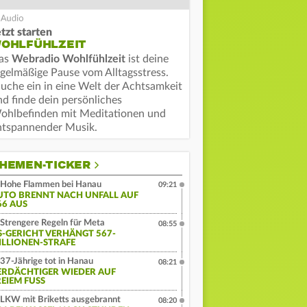
tzt starten
OHLFÜHLZEIT
as
Webradio Wohlfühlzeit
ist deine
egelmäßige Pause vom Alltagsstress.
auche ein in eine Welt der Achtsamkeit
nd finde dein persönliches
ohlbefinden mit Meditationen und
ntspannender Musik.
HEMEN-TICKER
Hohe Flammen bei Hanau
09:21
UTO BRENNT NACH UNFALL AUF
66 AUS
Strengere Regeln für Meta
08:55
S-GERICHT VERHÄNGT 567-
ILLIONEN-STRAFE
37-Jährige tot in Hanau
08:21
ERDÄCHTIGER WIEDER AUF
EIEM FUSS
LKW mit Briketts ausgebrannt
08:20