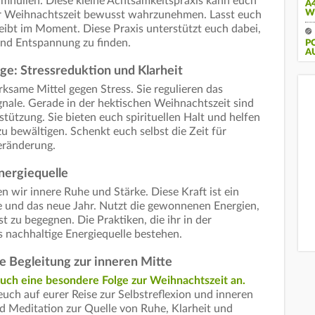
mhüllen. Diese kleine Achtsamkeitspraxis kann euch
A
W
r Weihnachtszeit bewusst wahrzunehmen. Lasst euch
leibt im Moment. Diese Praxis unterstützt euch dabei,
 und Entspannung zu finden.
PO
U
ge: Stressreduktion und Klarheit
ksame Mittel gegen Stress. Sie regulieren das
nale. Gerade in der hektischen Weihnachtszeit sind
stützung. Sie bieten euch spirituellen Halt und helfen
u bewältigen. Schenkt euch selbst die Zeit für
Veränderung.
Energiequelle
 wir innere Ruhe und Stärke. Diese Kraft ist ein
e und das neue Jahr. Nutzt die gewonnenen Energien,
zu begegnen. Die Praktiken, die ihr in der
ls nachhaltige Energiequelle bestehen.
e Begleitung zur inneren Mitte
euch eine besondere Folge zur Weihnachtszeit an.
 euch auf eurer Reise zur Selbstreflexion und inneren
d Meditation zur Quelle von Ruhe, Klarheit und