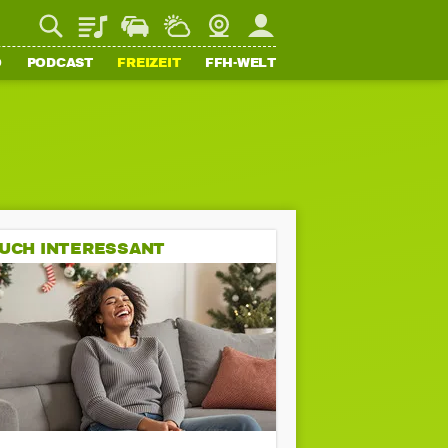
Playlist
Staupilot
Wetter
Webcam
Mein FFH
O
PODCAST
FREIZEIT
FFH-WELT
UCH INTERESSANT