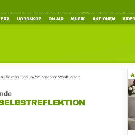
KEHR
HOROSKOP
ON AIR
MUSIK
AKTIONEN
VIDE
A
streflektion rund um Weihnachten Wohlfühlzeit
ende
 SELBSTREFLEKTION