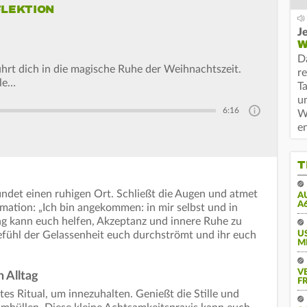
FLEKTION
Je
W
D
ührt dich in die magische Ruhe der Weihnachtszeit.
r
lle…
T
u
6:16
W
e
T
indet einen ruhigen Ort. Schließt die Augen und atmet
A
A
irmation: „Ich bin angekommen: in mir selbst und in
g kann euch helfen, Akzeptanz und innere Ruhe zu
Gefühl der Gelassenheit euch durchströmt und ihr euch
U
M
V
 Alltag
FR
tes Ritual, um innezuhalten. Genießt die Stille und