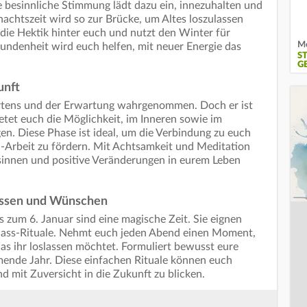
 besinnliche Stimmung lädt dazu ein, innezuhalten und
nachtszeit wird so zur Brücke, um Altes loszulassen
 die Hektik hinter euch und nutzt den Winter für
Me
rbundenheit wird euch helfen, mit neuer Energie das
S
GE
unft
artens und der Erwartung wahrgenommen. Doch er ist
bietet euch die Möglichkeit, im Inneren sowie im
en. Diese Phase ist ideal, um die Verbindung zu euch
ul-Arbeit zu fördern. Mit Achtsamkeit und Meditation
sinnen und positive Veränderungen in eurem Leben
lassen und Wünschen
zum 6. Januar sind eine magische Zeit. Sie eignen
oslass-Rituale. Nehmt euch jeden Abend einen Moment,
as ihr loslassen möchtet. Formuliert bewusst eure
ende Jahr. Diese einfachen Rituale können euch
nd mit Zuversicht in die Zukunft zu blicken.