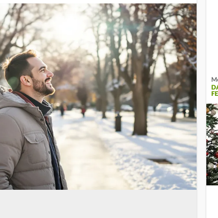
Me
D
F