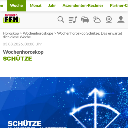
en
Woche
Monat
Jahr
Aszendenten-Rechner
Partner-
Playlist
Staupilot
Wetter
Webcam
Mein
Horoskop
>
Wochenhoroskope
>
Wochenhoroskop Schütze: Das erwartet
dich diese Woche
03.08.2026, 00:00 Uhr
Wochenhoroskop
SCHÜTZE