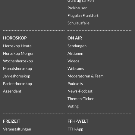
Günstig tanken
Parkhäuser
Flugplan Frankfurt
Schulausfälle
HOROSKOP
ON AIR
Horoskop Heute
Sendungen
Horoskop Morgen
Aktionen
Wochenhoroskop
Videos
Monatshoroskop
Webcams
Jahreshoroskop
Moderatoren & Team
Partnerhoroskop
Podcasts
Aszendent
News-Podcast
Themen-Ticker
Voting
FREIZEIT
FFH-WELT
Veranstaltungen
FFH-App