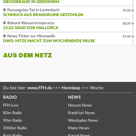
GROSSBRAND IN GERNSHEIM
Fassungslos-Tat in Lauterbach
19:25
SCHMUCK AUS BRANDRUINE GESTOHLEN
Rekord-Wassertemperatur
18:29
33,02 GRAD VOR MALLORCA
News-Ticker zur Hitzewelle
17:49
DWD: HITZE MACHT ZUM WOCHENENDE PAUSE
AUS DEM NETZ
Du bist hier:
www.FFH.de
>>>
Horoskop
>>>
Woche
RADIO
NEWS
FFH Live
Hessen News
80er Radio
Frankfurt News
90er Radio
Wiesbaden News
2000er Radio
Mainz News
Rock Radio
Kassel News