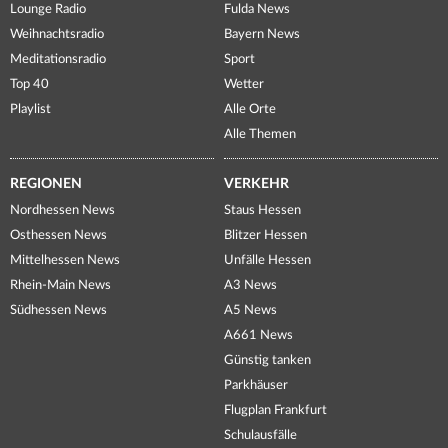
Lounge Radio
Fulda News
Weihnachtsradio
Bayern News
Meditationsradio
Sport
Top 40
Wetter
Playlist
Alle Orte
Alle Themen
REGIONEN
VERKEHR
Nordhessen News
Staus Hessen
Osthessen News
Blitzer Hessen
Mittelhessen News
Unfälle Hessen
Rhein-Main News
A3 News
Südhessen News
A5 News
A661 News
Günstig tanken
Parkhäuser
Flugplan Frankfurt
Schulausfälle