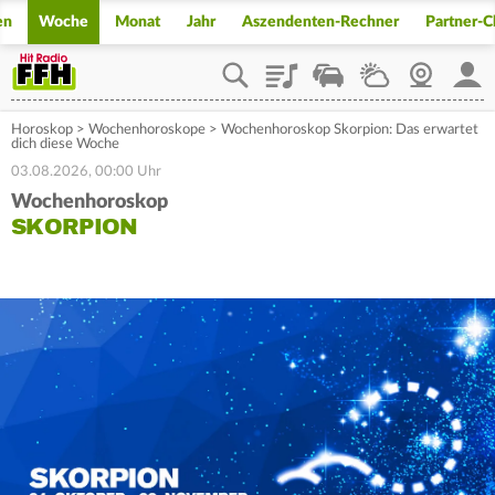
en
Woche
Monat
Jahr
Aszendenten-Rechner
Partner-
Playlist
Staupilot
Wetter
Webcam
Mein
Horoskop
>
Wochenhoroskope
>
Wochenhoroskop Skorpion: Das erwartet
dich diese Woche
03.08.2026, 00:00 Uhr
Wochenhoroskop
SKORPION