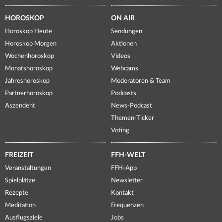
HOROSKOP
ON AIR
Horoskop Heute
Sendungen
Horoskop Morgen
Aktionen
Wochenhoroskop
Videos
Monatshoroskop
Webcams
Jahreshoroskop
Moderatoren & Team
Partnerhoroskop
Podcasts
Aszendent
News-Podcast
Themen-Ticker
Voting
FREIZEIT
FFH-WELT
Veranstaltungen
FFH-App
Spielplätze
Newsletter
Rezepte
Kontakt
Meditation
Frequenzen
Ausflugsziele
Jobs