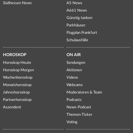
Südhessen News
A5 News
A661 News
Günstig tanken
Parkhäuser
Flugplan Frankfurt
Schulausfälle
HOROSKOP
ON AIR
Horoskop Heute
Sendungen
Horoskop Morgen
Aktionen
Wochenhoroskop
Videos
Monatshoroskop
Webcams
Jahreshoroskop
Moderatoren & Team
Partnerhoroskop
Podcasts
Aszendent
News-Podcast
Themen-Ticker
Voting