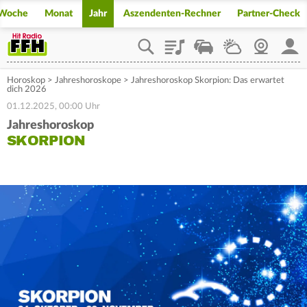
Woche
Monat
Jahr
Aszendenten-Rechner
Partner-Check
Playlist
Staupilot
Wetter
Webcam
Mein
Horoskop
>
Jahreshoroskope
>
Jahreshoroskop Skorpion: Das erwartet
dich 2026
01.12.2025, 00:00 Uhr
Jahreshoroskop
SKORPION