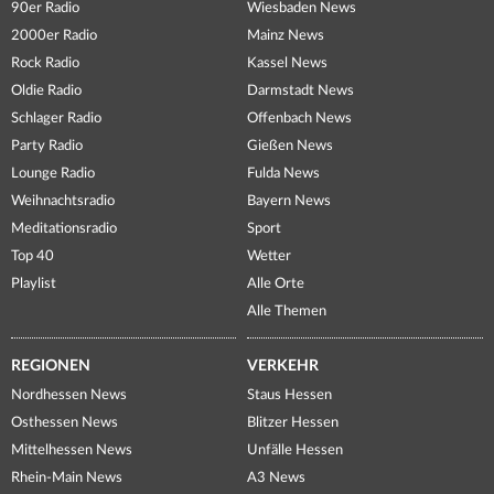
90er Radio
Wiesbaden News
2000er Radio
Mainz News
Rock Radio
Kassel News
Oldie Radio
Darmstadt News
Schlager Radio
Offenbach News
Party Radio
Gießen News
Lounge Radio
Fulda News
Weihnachtsradio
Bayern News
Meditationsradio
Sport
Top 40
Wetter
Playlist
Alle Orte
Alle Themen
REGIONEN
VERKEHR
Nordhessen News
Staus Hessen
Osthessen News
Blitzer Hessen
Mittelhessen News
Unfälle Hessen
Rhein-Main News
A3 News