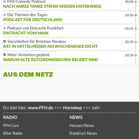
FFH Comedy Podcast
06:06
NACH ANKES TANKE STEFAN WIEDER UNTERWEGS
Die Themen des Tages
05:50
PODCAST FÜR DEUTSCHLAND
Podcast von Eintracht Frankfurt
05:45
EINTRACHT VOM MAIN
Vorarbeiten für Brücken-Neubau
05:39
A45 IN MITTELHESSEN AM WOCHENENDE DICHT
Mehr Varianten geplant
05:34
WARUM ALTE AUTOKENNZEICHEN BELIEBT SIND
AUS DEM NETZ
Du bist hier:
www.FFH.de
>>>
Horoskop
>>>
Jahr
RADIO
NEWS
FFH Live
Hessen News
80er Radio
Frankfurt News